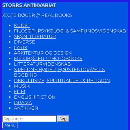
Spring
Spring
STORRS ANTIKVARIAT
til
til
ÆGTE BØGER /// REAL BOOKS
navigation
indhold
KUNST
FILOSOFI, PSYKOLOGI & SAMFUNDSVIDENSKAB
SKØNLITTERATUR
DIVERSE
LYRIK
ARKITEKTUR OG DESIGN
FOTOBØGER / PHOTOBOOKS
LITTERATURVIDENSKAB
SJÆLDNE BØGER, FØRSTEUDGAVER &
BOGBIND
OKKULTISME, SPIRITUALITET & RELIGION
MUSIK
FILM
ENGLISH FICTION
DRAMA
ANTIKKEN
Søg
Søg
efter:
Menu