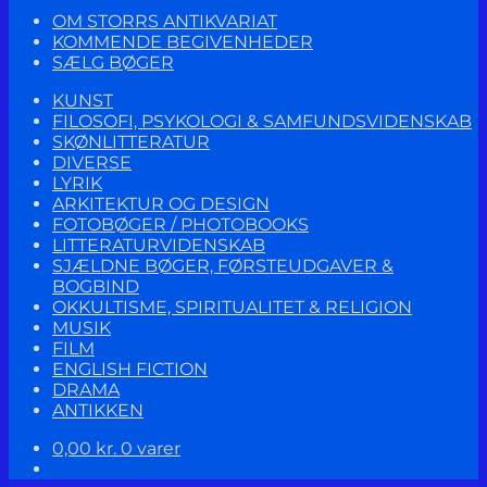
OM STORRS ANTIKVARIAT
KOMMENDE BEGIVENHEDER
SÆLG BØGER
KUNST
FILOSOFI, PSYKOLOGI & SAMFUNDSVIDENSKAB
SKØNLITTERATUR
DIVERSE
LYRIK
ARKITEKTUR OG DESIGN
FOTOBØGER / PHOTOBOOKS
LITTERATURVIDENSKAB
SJÆLDNE BØGER, FØRSTEUDGAVER &
BOGBIND
OKKULTISME, SPIRITUALITET & RELIGION
MUSIK
FILM
ENGLISH FICTION
DRAMA
ANTIKKEN
0,00
kr.
0 varer