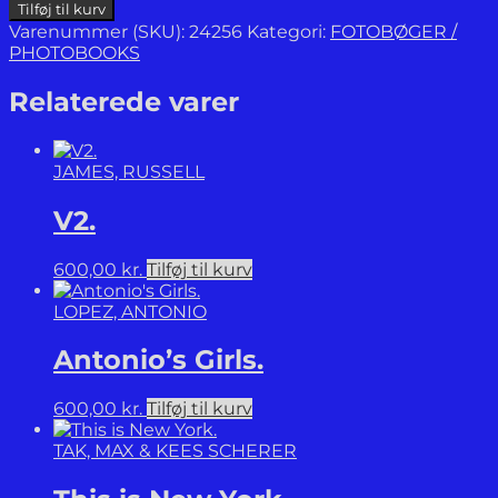
Die
Tilføj til kurv
Mauer.
Varenummer (SKU):
24256
Kategori:
FOTOBØGER /
Fotografien
PHOTOBOOKS
1961-
1992.
Relaterede varer
/
The
Wall.
JAMES, RUSSELL
Photographs
1961-
V2.
1992.
antal
600,00
kr.
Tilføj til kurv
LOPEZ, ANTONIO
Antonio’s Girls.
600,00
kr.
Tilføj til kurv
TAK, MAX & KEES SCHERER