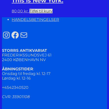
This is New York.
80,00
kr.
Tilføj til kurv
HANDELSBETINGELSER
Instagram
Facebook
Mail
STORRS ANTIKVARIAT
FREDERIKSSUNDSVEJ 61
2400 KØBENHAVN NV
ÅBNINGSTIDER
:
Onsdag til fredag kl. 12-17
Lørdag kl. 12-16
+4542340520
CVR: 35901108