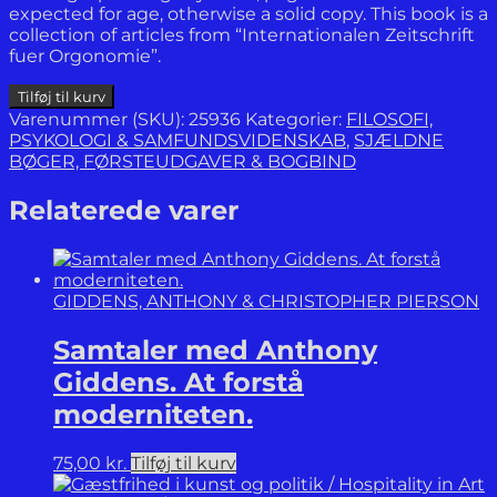
expected for age, otherwise a solid copy. This book is a
collection of articles from “Internationalen Zeitschrift
fuer Orgonomie”.
Die
Tilføj til kurv
Entdeckung
Varenummer (SKU):
25936
Kategorier:
FILOSOFI,
der
PSYKOLOGI & SAMFUNDSVIDENSKAB
,
SJÆLDNE
kosmischen
BØGER, FØRSTEUDGAVER & BOGBIND
Lebens-
Energie
Relaterede varer
Orgon.
antal
GIDDENS, ANTHONY & CHRISTOPHER PIERSON
Samtaler med Anthony
Giddens. At forstå
moderniteten.
75,00
kr.
Tilføj til kurv