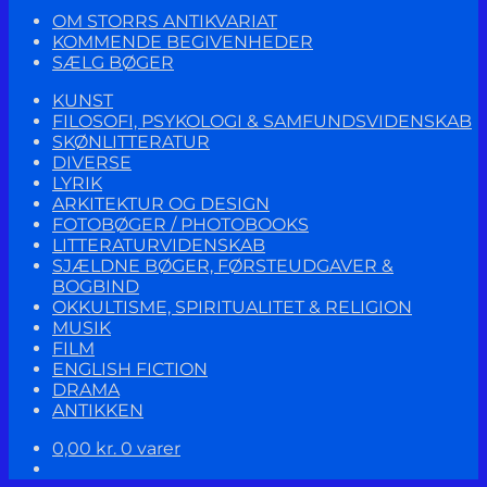
OM STORRS ANTIKVARIAT
KOMMENDE BEGIVENHEDER
SÆLG BØGER
KUNST
FILOSOFI, PSYKOLOGI & SAMFUNDSVIDENSKAB
SKØNLITTERATUR
DIVERSE
LYRIK
ARKITEKTUR OG DESIGN
FOTOBØGER / PHOTOBOOKS
LITTERATURVIDENSKAB
SJÆLDNE BØGER, FØRSTEUDGAVER &
BOGBIND
OKKULTISME, SPIRITUALITET & RELIGION
MUSIK
FILM
ENGLISH FICTION
DRAMA
ANTIKKEN
0,00
kr.
0 varer