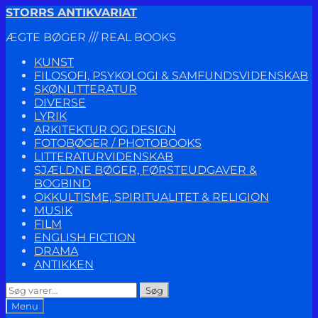
Spring
Spring
STORRS ANTIKVARIAT
til
til
ÆGTE BØGER /// REAL BOOKS
navigation
indhold
KUNST
FILOSOFI, PSYKOLOGI & SAMFUNDSVIDENSKAB
SKØNLITTERATUR
DIVERSE
LYRIK
ARKITEKTUR OG DESIGN
FOTOBØGER / PHOTOBOOKS
LITTERATURVIDENSKAB
SJÆLDNE BØGER, FØRSTEUDGAVER &
BOGBIND
OKKULTISME, SPIRITUALITET & RELIGION
MUSIK
FILM
ENGLISH FICTION
DRAMA
ANTIKKEN
Søg
Søg
efter:
Menu