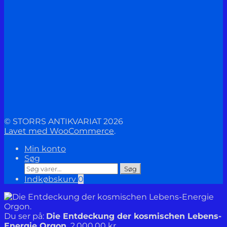
© STORRS ANTIKVARIAT 2026
Lavet med WooCommerce
.
Min konto
Søg
Søg
Søg
efter:
Indkøbskurv
0
Du ser på:
Die Entdeckung der kosmischen Lebens-
Energie Orgon.
2.000,00
kr.