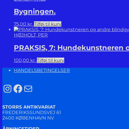
Bygningen.
75,00
kr.
Tilføj til kurv
HØJHOLT, PER
PRAKSIS, 7: Hundekunstneren o
100,00
kr.
Tilføj til kurv
HANDELSBETINGELSER
Instagram
Facebook
Mail
STORRS ANTIKVARIAT
FREDERIKSSUNDSVEJ 61
2400 KØBENHAVN NV
ÅBNINGSTIDER
: