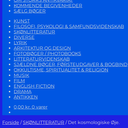
OM STORRS ANTIKVARIAT
KOMMENDE BEGIVENHEDER
SÆLG BØGER
KUNST
FILOSOFI, PSYKOLOGI & SAMFUNDSVIDENSKAB
SKØNLITTERATUR
DIVERSE
LYRIK
ARKITEKTUR OG DESIGN
FOTOBØGER / PHOTOBOOKS
LITTERATURVIDENSKAB
SJÆLDNE BØGER, FØRSTEUDGAVER & BOGBIND
OKKULTISME, SPIRITUALITET & RELIGION
MUSIK
FILM
ENGLISH FICTION
DRAMA
ANTIKKEN
0,00
kr.
0 varer
Forside
/
SKØNLITTERATUR
/
Det kosmologiske Øje.