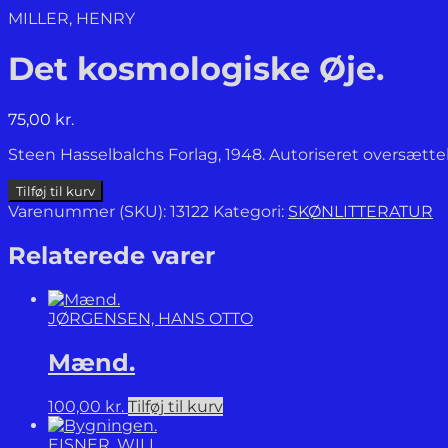
MILLER, HENRY
Det kosmologiske Øje.
75,00
kr.
Steen Hasselbalchs Forlag, 1948. Autoriseret oversættel
Det
Tilføj til kurv
kosmologiske
Varenummer (SKU):
13122
Kategori:
SKØNLITTERATUR
Øje.
antal
Relaterede varer
JØRGENSEN, HANS OTTO
Mænd.
100,00
kr.
Tilføj til kurv
EISNER, WILL