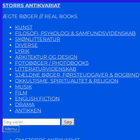
Spring
Spring
STORRS ANTIKVARIAT
til
til
ÆGTE BØGER /// REAL BOOKS
navigation
indhold
KUNST
FILOSOFI, PSYKOLOGI & SAMFUNDSVIDENSKAB
SKØNLITTERATUR
DIVERSE
LYRIK
ARKITEKTUR OG DESIGN
FOTOBØGER / PHOTOBOOKS
LITTERATURVIDENSKAB
SJÆLDNE BØGER, FØRSTEUDGAVER & BOGBIND
OKKULTISME, SPIRITUALITET & RELIGION
MUSIK
FILM
ENGLISH FICTION
DRAMA
ANTIKKEN
Søg
Søg
efter:
Menu