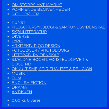
OM STORRS ANTIKVARIAT
KOMMENDE BEGIVENHEDER
SÆLG BØGER
KUNST
FILOSOFI, PSYKOLOGI & SAMFUNDSVIDENSKAB
SKØNLITTERATUR
DIVERSE
LYRIK
ARKITEKTUR OG DESIGN
FOTOBØGER / PHOTOBOOKS
LITTERATURVIDENSKAB
SJÆLDNE BØGER, FØRSTEUDGAVER &
BOGBIND
OKKULTISME, SPIRITUALITET & RELIGION
MUSIK
FILM
ENGLISH FICTION
DRAMA
ANTIKKEN
0,00
kr.
0 varer