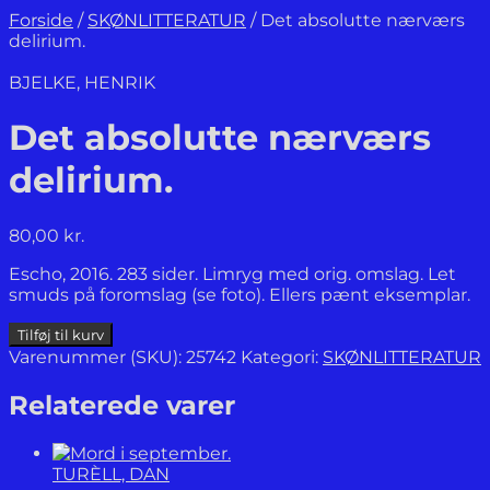
Forside
/
SKØNLITTERATUR
/
Det absolutte nærværs
delirium.
BJELKE, HENRIK
Det absolutte nærværs
delirium.
80,00
kr.
Escho, 2016. 283 sider. Limryg med orig. omslag. Let
smuds på foromslag (se foto). Ellers pænt eksemplar.
Det
Tilføj til kurv
absolutte
Varenummer (SKU):
25742
Kategori:
SKØNLITTERATUR
nærværs
delirium.
Relaterede varer
antal
TURÈLL, DAN