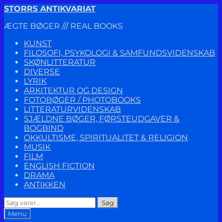
Spring
Spring
STORRS ANTIKVARIAT
til
til
ÆGTE BØGER /// REAL BOOKS
navigation
indhold
KUNST
FILOSOFI, PSYKOLOGI & SAMFUNDSVIDENSKAB
SKØNLITTERATUR
DIVERSE
LYRIK
ARKITEKTUR OG DESIGN
FOTOBØGER / PHOTOBOOKS
LITTERATURVIDENSKAB
SJÆLDNE BØGER, FØRSTEUDGAVER &
BOGBIND
OKKULTISME, SPIRITUALITET & RELIGION
MUSIK
FILM
ENGLISH FICTION
DRAMA
ANTIKKEN
Søg
Søg
efter:
Menu