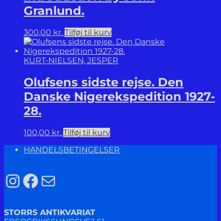
Granlund.
300,00
kr.
Tilføj til kurv
KURT-NIELSEN, JESPER
Olufsens sidste rejse. Den
Danske Nigerekspedition 1927-
28.
100,00
kr.
Tilføj til kurv
HANDELSBETINGELSER
Instagram
Facebook
Mail
STORRS ANTIKVARIAT