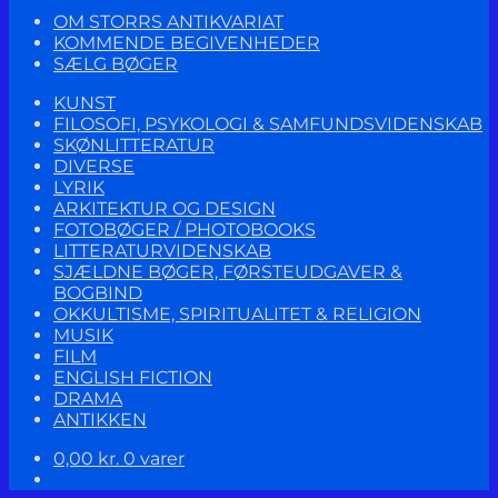
OM STORRS ANTIKVARIAT
KOMMENDE BEGIVENHEDER
SÆLG BØGER
KUNST
FILOSOFI, PSYKOLOGI & SAMFUNDSVIDENSKAB
SKØNLITTERATUR
DIVERSE
LYRIK
ARKITEKTUR OG DESIGN
FOTOBØGER / PHOTOBOOKS
LITTERATURVIDENSKAB
SJÆLDNE BØGER, FØRSTEUDGAVER &
BOGBIND
OKKULTISME, SPIRITUALITET & RELIGION
MUSIK
FILM
ENGLISH FICTION
DRAMA
ANTIKKEN
0,00
kr.
0 varer