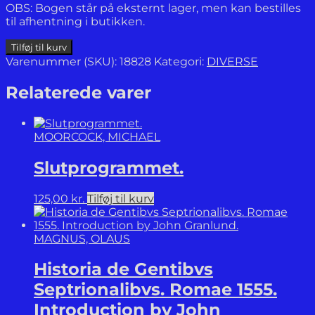
OBS: Bogen står på eksternt lager, men kan bestilles
til afhentning i butikken.
Den
Tilføj til kurv
ideelle
Varenummer (SKU):
18828
Kategori:
DIVERSE
amerikaner.
En
Relaterede varer
biografi
om
journalisten,
MOORCOCK, MICHAEL
reformisten
og
Slutprogrammet.
fotografen
Jacob
A.
125,00
kr.
Tilføj til kurv
Riis.
antal
MAGNUS, OLAUS
Historia de Gentibvs
Septrionalibvs. Romae 1555.
Introduction by John