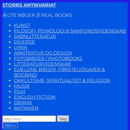
Spring
Spring
STORRS ANTIKVARIAT
til
til
ÆGTE BØGER /// REAL BOOKS
navigation
indhold
KUNST
FILOSOFI, PSYKOLOGI & SAMFUNDSVIDENSKAB
SKØNLITTERATUR
DIVERSE
LYRIK
ARKITEKTUR OG DESIGN
FOTOBØGER / PHOTOBOOKS
LITTERATURVIDENSKAB
SJÆLDNE BØGER, FØRSTEUDGAVER &
BOGBIND
OKKULTISME, SPIRITUALITET & RELIGION
MUSIK
FILM
ENGLISH FICTION
DRAMA
ANTIKKEN
Søg
Søg
efter:
Menu