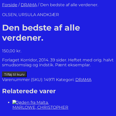
Forside
/
DRAMA
/
Den bedste af alle verdener.
OLSEN, URSULA ANDKJÆR
Den bedste af alle
verdener.
150,00
kr.
Forlaget Korridor, 2014. 39 sider. Heftet med orig. halvt
smudsomslag og indstik. Pænt eksemplar.
Den
Tilføj til kurv
bedste
Varenummer (SKU):
14971
Kategori:
DRAMA
af
alle
Relaterede varer
verdener.
antal
MARLOWE, CHRISTOPHER