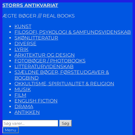
Spring
Spring
STORRS ANTIKVARIAT
til
til
ÆGTE BØGER /// REAL BOOKS
navigation
indhold
KUNST
FILOSOFI, PSYKOLOGI & SAMFUNDSVIDENSKAB
SKØNLITTERATUR
DIVERSE
LYRIK
ARKITEKTUR OG DESIGN
FOTOBØGER / PHOTOBOOKS
LITTERATURVIDENSKAB
SJÆLDNE BØGER, FØRSTEUDGAVER &
BOGBIND
OKKULTISME, SPIRITUALITET & RELIGION
MUSIK
FILM
ENGLISH FICTION
DRAMA
ANTIKKEN
Søg
Søg
efter:
Menu