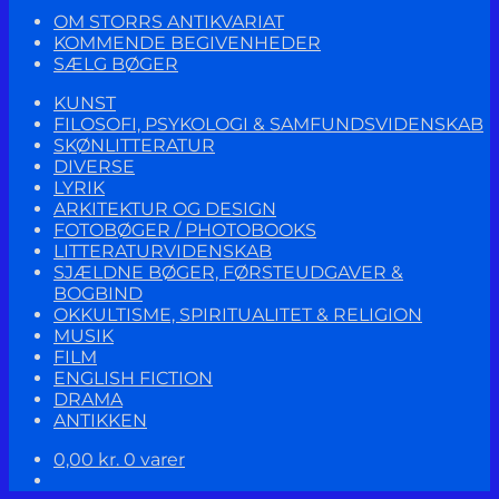
OM STORRS ANTIKVARIAT
KOMMENDE BEGIVENHEDER
SÆLG BØGER
KUNST
FILOSOFI, PSYKOLOGI & SAMFUNDSVIDENSKAB
SKØNLITTERATUR
DIVERSE
LYRIK
ARKITEKTUR OG DESIGN
FOTOBØGER / PHOTOBOOKS
LITTERATURVIDENSKAB
SJÆLDNE BØGER, FØRSTEUDGAVER &
BOGBIND
OKKULTISME, SPIRITUALITET & RELIGION
MUSIK
FILM
ENGLISH FICTION
DRAMA
ANTIKKEN
0,00
kr.
0 varer