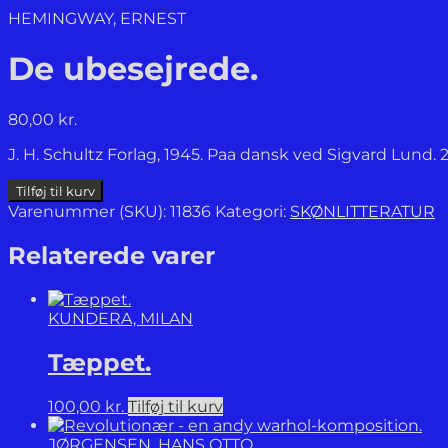
HEMINGWAY, ERNEST
De ubesejrede.
80,00
kr.
J. H. Schultz Forlag, 1945. Paa dansk ved Sigvard Lund. 
De
Tilføj til kurv
ubesejrede.
Varenummer (SKU):
11836
Kategori:
SKØNLITTERATUR
antal
Relaterede varer
KUNDERA, MILAN
Tæppet.
100,00
kr.
Tilføj til kurv
JØRGENSEN, HANS OTTO