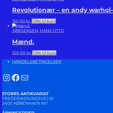
Revolutionær – en andy warhol
150,00
kr.
Tilføj til kurv
JØRGENSEN, HANS OTTO
Mænd.
100,00
kr.
Tilføj til kurv
HANDELSBETINGELSER
Instagram
Facebook
Mail
STORRS ANTIKVARIAT
FREDERIKSSUNDSVEJ 61
2400 KØBENHAVN NV
ÅBNINGSTIDER
: