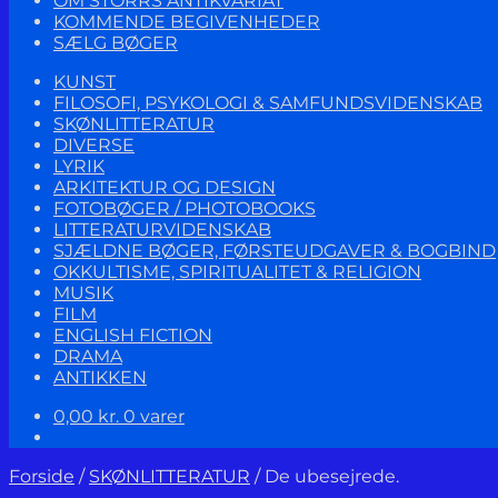
OM STORRS ANTIKVARIAT
KOMMENDE BEGIVENHEDER
SÆLG BØGER
KUNST
FILOSOFI, PSYKOLOGI & SAMFUNDSVIDENSKAB
SKØNLITTERATUR
DIVERSE
LYRIK
ARKITEKTUR OG DESIGN
FOTOBØGER / PHOTOBOOKS
LITTERATURVIDENSKAB
SJÆLDNE BØGER, FØRSTEUDGAVER & BOGBIND
OKKULTISME, SPIRITUALITET & RELIGION
MUSIK
FILM
ENGLISH FICTION
DRAMA
ANTIKKEN
0,00
kr.
0 varer
Forside
/
SKØNLITTERATUR
/
De ubesejrede.