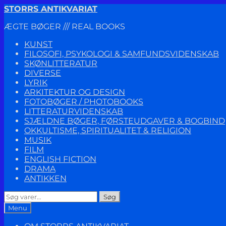
Spring
Spring
STORRS ANTIKVARIAT
til
til
ÆGTE BØGER /// REAL BOOKS
navigation
indhold
KUNST
FILOSOFI, PSYKOLOGI & SAMFUNDSVIDENSKAB
SKØNLITTERATUR
DIVERSE
LYRIK
ARKITEKTUR OG DESIGN
FOTOBØGER / PHOTOBOOKS
LITTERATURVIDENSKAB
SJÆLDNE BØGER, FØRSTEUDGAVER & BOGBIND
OKKULTISME, SPIRITUALITET & RELIGION
MUSIK
FILM
ENGLISH FICTION
DRAMA
ANTIKKEN
Søg
Søg
efter:
Menu