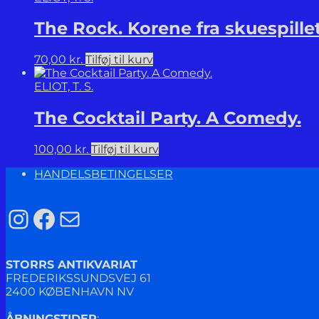
The Rock. Korene fra skuespille
70,00
kr.
Tilføj til kurv
ELIOT, T. S.
The Cocktail Party. A Comedy.
100,00
kr.
Tilføj til kurv
HANDELSBETINGELSER
Instagram
Facebook
Mail
STORRS ANTIKVARIAT
FREDERIKSSUNDSVEJ 61
2400 KØBENHAVN NV
ÅBNINGSTIDER
: