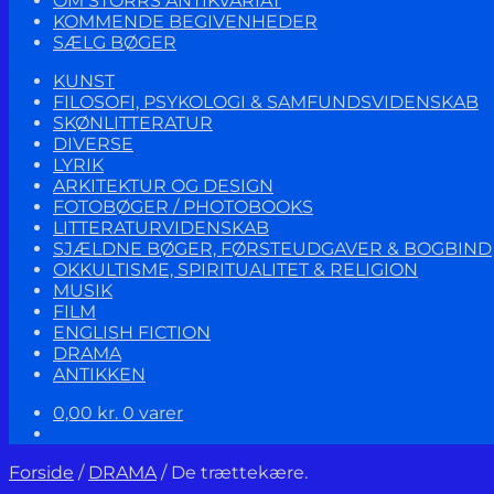
OM STORRS ANTIKVARIAT
KOMMENDE BEGIVENHEDER
SÆLG BØGER
KUNST
FILOSOFI, PSYKOLOGI & SAMFUNDSVIDENSKAB
SKØNLITTERATUR
DIVERSE
LYRIK
ARKITEKTUR OG DESIGN
FOTOBØGER / PHOTOBOOKS
LITTERATURVIDENSKAB
SJÆLDNE BØGER, FØRSTEUDGAVER & BOGBIND
OKKULTISME, SPIRITUALITET & RELIGION
MUSIK
FILM
ENGLISH FICTION
DRAMA
ANTIKKEN
0,00
kr.
0 varer
Forside
/
DRAMA
/
De trættekære.