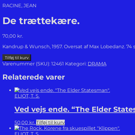
RACINE, JEAN
De trættekære.
70,00
kr.
Kandrup & Wunsch, 1957. Oversat af Max Lobedanz. 74 s
De
Tilføj til kurv
trættekære.
Varenummer (SKU):
12461
Kategori:
DRAMA
antal
Relaterede varer
ELIOT, T. S.
Ved vejs ende. “The Elder Stat
50,00
kr.
Tilføj til kurv
ELIOT, T. S.