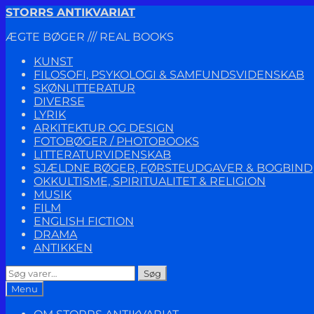
Spring
Spring
STORRS ANTIKVARIAT
til
til
ÆGTE BØGER /// REAL BOOKS
navigation
indhold
KUNST
FILOSOFI, PSYKOLOGI & SAMFUNDSVIDENSKAB
SKØNLITTERATUR
DIVERSE
LYRIK
ARKITEKTUR OG DESIGN
FOTOBØGER / PHOTOBOOKS
LITTERATURVIDENSKAB
SJÆLDNE BØGER, FØRSTEUDGAVER & BOGBIND
OKKULTISME, SPIRITUALITET & RELIGION
MUSIK
FILM
ENGLISH FICTION
DRAMA
ANTIKKEN
Søg
Søg
efter:
Menu