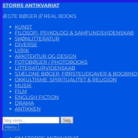
Spring
Spring
STORRS ANTIKVARIAT
til
til
ÆGTE BØGER /// REAL BOOKS
navigation
indhold
KUNST
FILOSOFI, PSYKOLOGI & SAMFUNDSVIDENSKAB
SKØNLITTERATUR
DIVERSE
LYRIK
ARKITEKTUR OG DESIGN
FOTOBØGER / PHOTOBOOKS
LITTERATURVIDENSKAB
SJÆLDNE BØGER, FØRSTEUDGAVER & BOGBIND
OKKULTISME, SPIRITUALITET & RELIGION
MUSIK
FILM
ENGLISH FICTION
DRAMA
ANTIKKEN
Søg
Søg
efter:
Menu