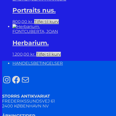
Portraits nus.
800,00
kr.
Tilføj til kurv
FONTCUBERTA, JOAN
Herbarium.
1.200,00
kr.
Tilføj til kurv
HANDELSBETINGELSER
Instagram
Facebook
Mail
STORRS ANTIKVARIAT
FREDERIKSSUNDSVEJ 61
2400 KØBENHAVN NV
ÅBNINGSTIDER
: