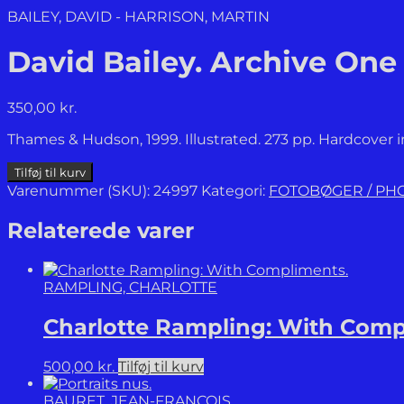
BAILEY, DAVID - HARRISON, MARTIN
David Bailey. Archive One 
350,00
kr.
Thames & Hudson, 1999. Illustrated. 273 pp. Hardcover in 
David
Tilføj til kurv
Bailey.
Varenummer (SKU):
24997
Kategori:
FOTOBØGER / P
Archive
One
Relaterede varer
1957-
1969.
antal
RAMPLING, CHARLOTTE
Charlotte Rampling: With Comp
500,00
kr.
Tilføj til kurv
BAURET, JEAN-FRANÇOIS