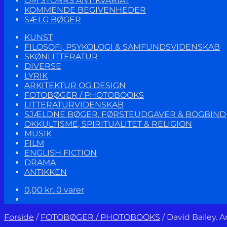
OM STORRS ANTIKVARIAT
KOMMENDE BEGIVENHEDER
SÆLG BØGER
KUNST
FILOSOFI, PSYKOLOGI & SAMFUNDSVIDENSKAB
SKØNLITTERATUR
DIVERSE
LYRIK
ARKITEKTUR OG DESIGN
FOTOBØGER / PHOTOBOOKS
LITTERATURVIDENSKAB
SJÆLDNE BØGER, FØRSTEUDGAVER & BOGBIND
OKKULTISME, SPIRITUALITET & RELIGION
MUSIK
FILM
ENGLISH FICTION
DRAMA
ANTIKKEN
0,00
kr.
0 varer
Forside
/
FOTOBØGER / PHOTOBOOKS
/
David Bailey. A