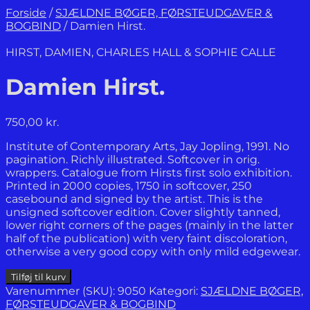
Forside
/
SJÆLDNE BØGER, FØRSTEUDGAVER &
BOGBIND
/
Damien Hirst.
HIRST, DAMIEN, CHARLES HALL & SOPHIE CALLE
Damien Hirst.
750,00
kr.
Institute of Contemporary Arts, Jay Jopling, 1991. No
pagination. Richly illustrated. Softcover in orig.
wrappers. Catalogue from Hirsts first solo exhibition.
Printed in 2000 copies, 1750 in softcover, 250
casebound and signed by the artist. This is the
unsigned softcover edition. Cover slightly tanned,
lower right corners of the pages (mainly in the latter
half of the publication) with very faint discoloration,
otherwise a very good copy with only mild edgewear.
Damien
Tilføj til kurv
Hirst.
Varenummer (SKU):
9050
Kategori:
SJÆLDNE BØGER,
antal
FØRSTEUDGAVER & BOGBIND