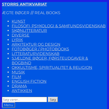
Spring
Spring
STORRS ANTIKVARIAT
til
til
ÆGTE BØGER /// REAL BOOKS
navigation
indhold
KUNST
FILOSOFI, PSYKOLOGI & SAMFUNDSVIDENSKAB
SKØNLITTERATUR
DIVERSE
LYRIK
ARKITEKTUR OG DESIGN
FOTOBØGER / PHOTOBOOKS
LITTERATURVIDENSKAB
SJÆLDNE BØGER, FØRSTEUDGAVER &
BOGBIND
OKKULTISME, SPIRITUALITET & RELIGION
MUSIK
FILM
ENGLISH FICTION
DRAMA
ANTIKKEN
Søg
Søg
efter:
Menu