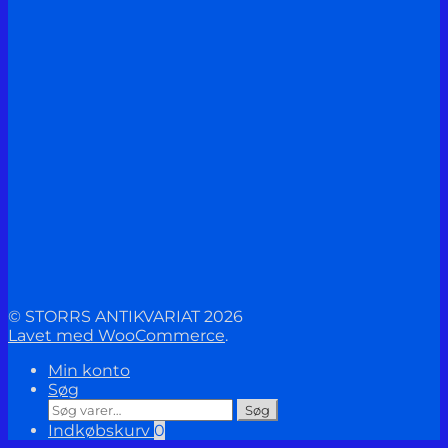
© STORRS ANTIKVARIAT 2026
Lavet med WooCommerce
.
Min konto
Søg
Søg
Søg
efter:
Indkøbskurv
0