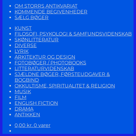
OM STORRS ANTIKVARIAT
KOMMENDE BEGIVENHEDER
SÆLG BØGER
KUNST
FILOSOFI, PSYKOLOGI & SAMFUNDSVIDENSKAB
SKØNLITTERATUR
DIVERSE
LYRIK
ARKITEKTUR OG DESIGN
FOTOBØGER / PHOTOBOOKS
LITTERATURVIDENSKAB
SJÆLDNE BØGER, FØRSTEUDGAVER &
BOGBIND
OKKULTISME, SPIRITUALITET & RELIGION
MUSIK
FILM
ENGLISH FICTION
DRAMA
ANTIKKEN
0,00
kr.
0 varer