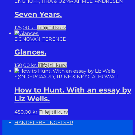
ENGHOFF, TINA & UZMA AHMED ANDRESEN
Seven Years.
125,00
kr.
Tilføj til kurv
DONOVAN, TERENCE
Glances.
150,00
kr.
Tilføj til kurv
SØNDERGAARD, TRINE & NICOLAI HOWALT
How to Hunt. With an essay by
Liz Wells.
450,00
kr.
Tilføj til kurv
HANDELSBETINGELSER