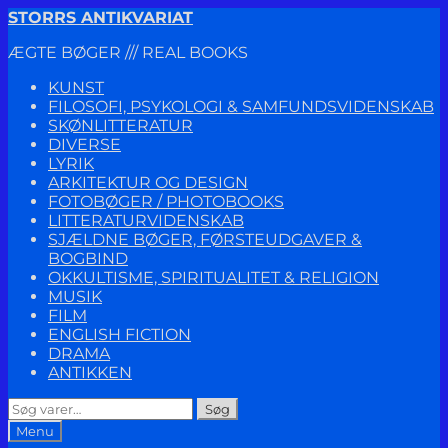
Spring
Spring
STORRS ANTIKVARIAT
til
til
ÆGTE BØGER /// REAL BOOKS
navigation
indhold
KUNST
FILOSOFI, PSYKOLOGI & SAMFUNDSVIDENSKAB
SKØNLITTERATUR
DIVERSE
LYRIK
ARKITEKTUR OG DESIGN
FOTOBØGER / PHOTOBOOKS
LITTERATURVIDENSKAB
SJÆLDNE BØGER, FØRSTEUDGAVER &
BOGBIND
OKKULTISME, SPIRITUALITET & RELIGION
MUSIK
FILM
ENGLISH FICTION
DRAMA
ANTIKKEN
Søg
Søg
efter:
Menu