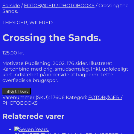
Forside
/
FOTOBØGER / PHOTOBOOKS
/
Crossing the
Sands.
THESIGER, WILFRED
Crossing the Sands.
125,00
kr.
Motivate Publishing, 2002. 176 sider. Illustreret.
Kartonbind med orig. smudsomslag. Inkl. udfoldeligt
kort indklæbet på inderside af bagperm. Lette
overfladiske brugsspor.
Crossing
Tilføj til kurv
the
Varenummer (SKU):
17606
Kategori:
FOTOBØGER /
Sands.
PHOTOBOOKS
antal
Relaterede varer