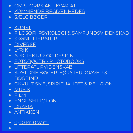
OM STORRS ANTIKVARIAT
KOMMENDE BEGIVENHEDER
SÆLG BØGER
KUNST
FILOSOFI, PSYKOLOGI & SAMFUNDSVIDENSKAB
SKØNLITTERATUR
DIVERSE
LYRIK
ARKITEKTUR OG DESIGN
FOTOBØGER / PHOTOBOOKS
LITTERATURVIDENSKAB
SJÆLDNE BØGER, FØRSTEUDGAVER &
BOGBIND
OKKULTISME, SPIRITUALITET & RELIGION
MUSIK
FILM
ENGLISH FICTION
DRAMA
ANTIKKEN
0,00
kr.
0 varer