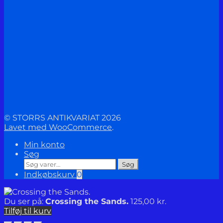
© STORRS ANTIKVARIAT 2026
Lavet med WooCommerce
.
Min konto
Søg
Søg
Søg
efter:
Indkøbskurv
0
Du ser på:
Crossing the Sands.
125,00
kr.
Tilføj til kurv