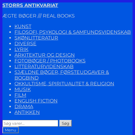
Spring
Spring
STORRS ANTIKVARIAT
til
til
ÆGTE BØGER /// REAL BOOKS
navigation
indhold
KUNST
FILOSOFI, PSYKOLOGI & SAMFUNDSVIDENSKAB
SKØNLITTERATUR
DIVERSE
LYRIK
ARKITEKTUR OG DESIGN
FOTOBØGER / PHOTOBOOKS
LITTERATURVIDENSKAB
SJÆLDNE BØGER, FØRSTEUDGAVER &
BOGBIND
OKKULTISME, SPIRITUALITET & RELIGION
MUSIK
FILM
ENGLISH FICTION
DRAMA
ANTIKKEN
Søg
Søg
efter:
Menu