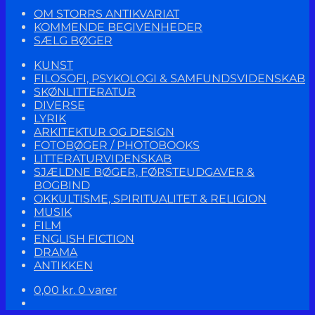
OM STORRS ANTIKVARIAT
KOMMENDE BEGIVENHEDER
SÆLG BØGER
KUNST
FILOSOFI, PSYKOLOGI & SAMFUNDSVIDENSKAB
SKØNLITTERATUR
DIVERSE
LYRIK
ARKITEKTUR OG DESIGN
FOTOBØGER / PHOTOBOOKS
LITTERATURVIDENSKAB
SJÆLDNE BØGER, FØRSTEUDGAVER &
BOGBIND
OKKULTISME, SPIRITUALITET & RELIGION
MUSIK
FILM
ENGLISH FICTION
DRAMA
ANTIKKEN
0,00
kr.
0 varer