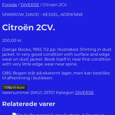
Forside
/
DIVERSE
/
Citroën 2CV.
SPARROW, DAVID - KESSEL, ADRIENNE
Citroën 2CV.
200,00
kr.
Grange Books, 1992. 112 pp. Illustrated. Shirting in dust
jacket. In very good condition with surface and edge
wear on dust jacket. Book itself in near fine condition
with very little edge wear near spine.
OBS: Bogen står på eksternt lager, men kan bestilles
til afhentning i butikken.
Citroën
Tilføj til kurv
2CV.
Varenummer (SKU):
25701
Kategori:
DIVERSE
antal
Relaterede varer