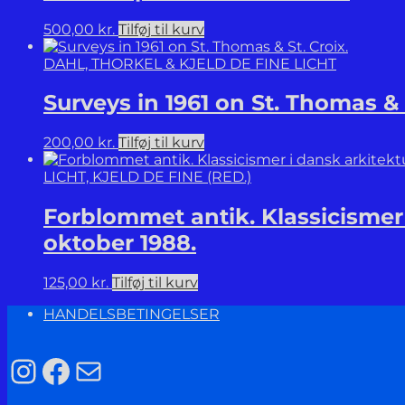
Models,
and
500,00
kr.
Tilføj til kurv
Fractals.
antal
DAHL, THORKEL & KJELD DE FINE LICHT
Surveys in 1961 on St. Thomas & S
200,00
kr.
Tilføj til kurv
LICHT, KJELD DE FINE (RED.)
Forblommet antik. Klassicismer
oktober 1988.
125,00
kr.
Tilføj til kurv
HANDELSBETINGELSER
Instagram
Facebook
Mail