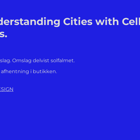
derstanding Cities with Ce
s.
lag. Omslag delvist solfalmet.
l afhentning i butikken.
ESIGN