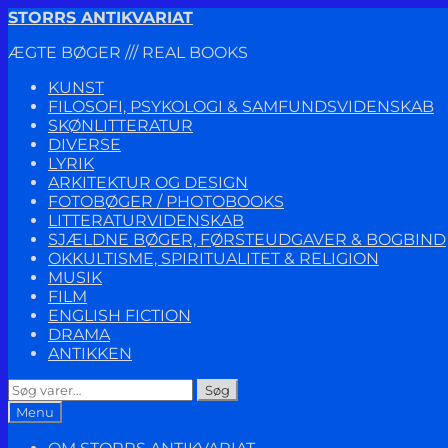
Spring
Spring
STORRS ANTIKVARIAT
til
til
ÆGTE BØGER /// REAL BOOKS
navigation
indhold
KUNST
FILOSOFI, PSYKOLOGI & SAMFUNDSVIDENSKAB
SKØNLITTERATUR
DIVERSE
LYRIK
ARKITEKTUR OG DESIGN
FOTOBØGER / PHOTOBOOKS
LITTERATURVIDENSKAB
SJÆLDNE BØGER, FØRSTEUDGAVER & BOGBIND
OKKULTISME, SPIRITUALITET & RELIGION
MUSIK
FILM
ENGLISH FICTION
DRAMA
ANTIKKEN
Søg
Søg
efter:
Menu