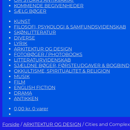
OM STORRS ANTIKVARIAT
KOMMENDE BEGIVENHEDER
SÆLG BØGER
KUNST
FILOSOFI, PSYKOLOGI & SAMFUNDSVIDENSKAB
SKØNLITTERATUR
DIVERSE
LYRIK
ARKITEKTUR OG DESIGN
FOTOBØGER / PHOTOBOOKS
LITTERATURVIDENSKAB
SJÆLDNE BØGER, FØRSTEUDGAVER & BOGBIND
OKKULTISME, SPIRITUALITET & RELIGION
MUSIK
FILM
ENGLISH FICTION
DRAMA
ANTIKKEN
0,00
kr.
0 varer
Forside
/
ARKITEKTUR OG DESIGN
/
Cities and Complexi