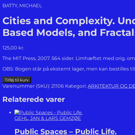
BATTY, MICHAEL
Cities and Complexity. Un
Based Models, and Fractal
125,00
kr.
The MIT Press, 2007. 564 sider. Limhæftet med orig. oms
OBS: Bogen står på eksternt lager, men kan bestilles ti
Cities
Tilføj til kurv
and
Varenummer (SKU):
21106
Kategori:
ARKITEKTUR OG D
Complexity.
Understanding
Relaterede varer
Cities
with
Cellular
GEHL, JAN & LARS GEMZØE
Automata,
Agent-
Public Spaces – Public Life.
Based