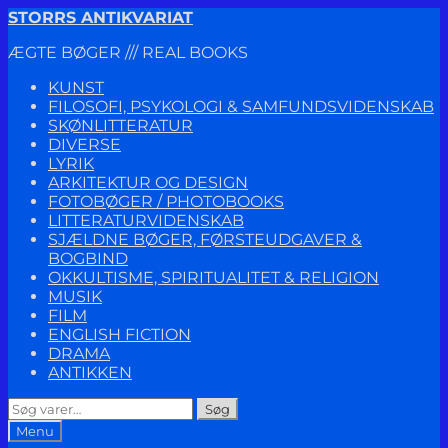
Spring
Spring
STORRS ANTIKVARIAT
til
til
ÆGTE BØGER /// REAL BOOKS
navigation
indhold
KUNST
FILOSOFI, PSYKOLOGI & SAMFUNDSVIDENSKAB
SKØNLITTERATUR
DIVERSE
LYRIK
ARKITEKTUR OG DESIGN
FOTOBØGER / PHOTOBOOKS
LITTERATURVIDENSKAB
SJÆLDNE BØGER, FØRSTEUDGAVER &
BOGBIND
OKKULTISME, SPIRITUALITET & RELIGION
MUSIK
FILM
ENGLISH FICTION
DRAMA
ANTIKKEN
Søg
Søg
efter:
Menu