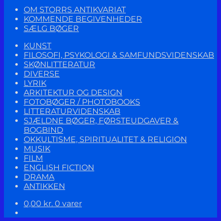
OM STORRS ANTIKVARIAT
KOMMENDE BEGIVENHEDER
SÆLG BØGER
KUNST
FILOSOFI, PSYKOLOGI & SAMFUNDSVIDENSKAB
SKØNLITTERATUR
DIVERSE
LYRIK
ARKITEKTUR OG DESIGN
FOTOBØGER / PHOTOBOOKS
LITTERATURVIDENSKAB
SJÆLDNE BØGER, FØRSTEUDGAVER &
BOGBIND
OKKULTISME, SPIRITUALITET & RELIGION
MUSIK
FILM
ENGLISH FICTION
DRAMA
ANTIKKEN
0,00
kr.
0 varer