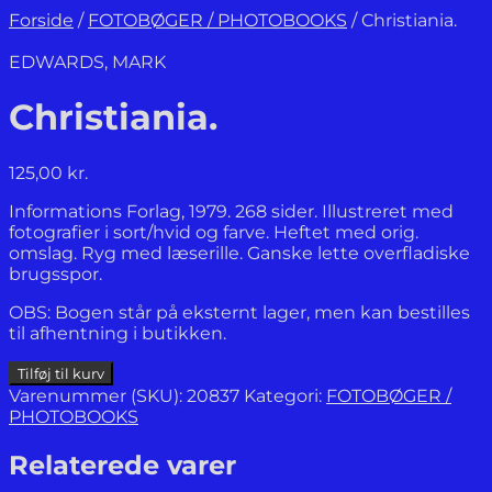
Forside
/
FOTOBØGER / PHOTOBOOKS
/
Christiania.
EDWARDS, MARK
Christiania.
125,00
kr.
Informations Forlag, 1979. 268 sider. Illustreret med
fotografier i sort/hvid og farve. Heftet med orig.
omslag. Ryg med læserille. Ganske lette overfladiske
brugsspor.
OBS: Bogen står på eksternt lager, men kan bestilles
til afhentning i butikken.
Christiania.
Tilføj til kurv
antal
Varenummer (SKU):
20837
Kategori:
FOTOBØGER /
PHOTOBOOKS
Relaterede varer