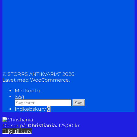
© STORRS ANTIKVARIAT 2026
Lavet med WooCommerce
.
Min konto
Søg
Søg
Søg
efter:
Indkøbskurv
0
Du ser på:
Christiania.
125,00
kr.
Tilføj til kurv