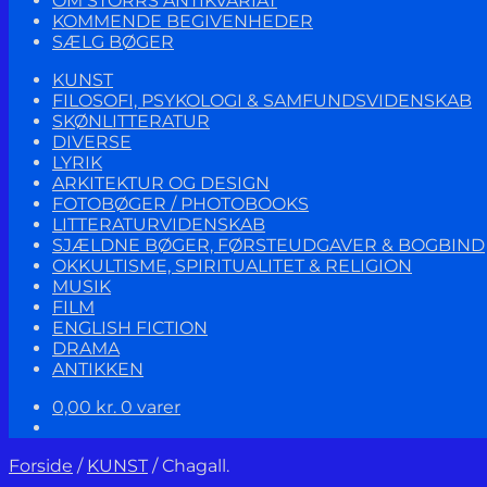
OM STORRS ANTIKVARIAT
KOMMENDE BEGIVENHEDER
SÆLG BØGER
KUNST
FILOSOFI, PSYKOLOGI & SAMFUNDSVIDENSKAB
SKØNLITTERATUR
DIVERSE
LYRIK
ARKITEKTUR OG DESIGN
FOTOBØGER / PHOTOBOOKS
LITTERATURVIDENSKAB
SJÆLDNE BØGER, FØRSTEUDGAVER & BOGBIND
OKKULTISME, SPIRITUALITET & RELIGION
MUSIK
FILM
ENGLISH FICTION
DRAMA
ANTIKKEN
0,00
kr.
0 varer
Forside
/
KUNST
/
Chagall.