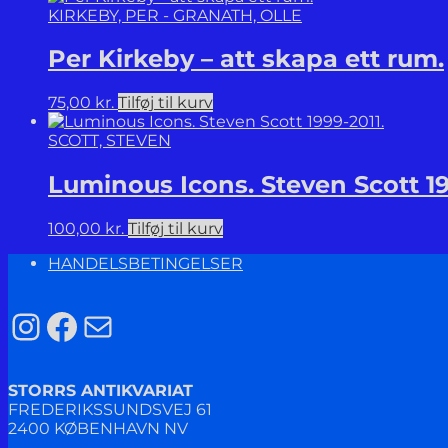
KIRKEBY, PER - GRANATH, OLLE
Per Kirkeby – att skapa ett rum.
75,00
kr.
Tilføj til kurv
SCOTT, STEVEN
Luminous Icons. Steven Scott 19
100,00
kr.
Tilføj til kurv
HANDELSBETINGELSER
Instagram
Facebook
Mail
STORRS ANTIKVARIAT
FREDERIKSSUNDSVEJ 61
2400 KØBENHAVN NV