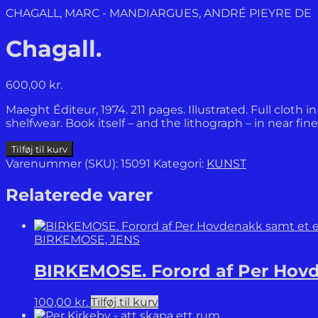
CHAGALL, MARC - MANDIARGUES, ANDRÉ PIEYRE DE
Chagall.
600,00
kr.
Maeght Éditeur, 1974. 211 pages. Illustrated. Full cloth 
shelfwear. Book itself – and the lithograph – in near fin
Chagall.
Tilføj til kurv
antal
Varenummer (SKU):
15091
Kategori:
KUNST
Relaterede varer
BIRKEMOSE, JENS
BIRKEMOSE. Forord af Per Hovd
100,00
kr.
Tilføj til kurv