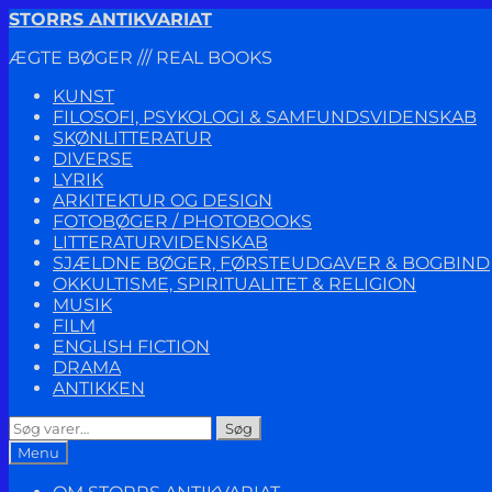
Spring
Spring
STORRS ANTIKVARIAT
til
til
ÆGTE BØGER /// REAL BOOKS
navigation
indhold
KUNST
FILOSOFI, PSYKOLOGI & SAMFUNDSVIDENSKAB
SKØNLITTERATUR
DIVERSE
LYRIK
ARKITEKTUR OG DESIGN
FOTOBØGER / PHOTOBOOKS
LITTERATURVIDENSKAB
SJÆLDNE BØGER, FØRSTEUDGAVER & BOGBIND
OKKULTISME, SPIRITUALITET & RELIGION
MUSIK
FILM
ENGLISH FICTION
DRAMA
ANTIKKEN
Søg
Søg
efter:
Menu