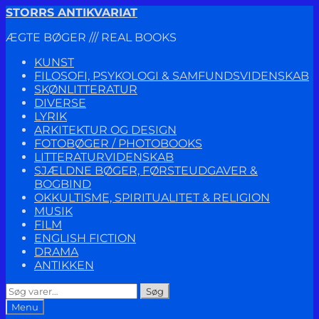
Spring
Spring
STORRS ANTIKVARIAT
til
til
ÆGTE BØGER /// REAL BOOKS
navigation
indhold
KUNST
FILOSOFI, PSYKOLOGI & SAMFUNDSVIDENSKAB
SKØNLITTERATUR
DIVERSE
LYRIK
ARKITEKTUR OG DESIGN
FOTOBØGER / PHOTOBOOKS
LITTERATURVIDENSKAB
SJÆLDNE BØGER, FØRSTEUDGAVER &
BOGBIND
OKKULTISME, SPIRITUALITET & RELIGION
MUSIK
FILM
ENGLISH FICTION
DRAMA
ANTIKKEN
Søg
Søg
efter:
Menu