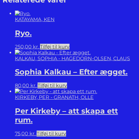
Jean
Dubuffet.
Fascicule
KATAYAMA, KEN
XVII:
Matériologies.
Ryo.
antal
250,00
kr.
Tilføj til kurv
KALKAU, SOPHIA - HAGEDORN-OLSEN, CLAUS
Sophia Kalkau – Efter ægget.
80,00
kr.
Tilføj til kurv
KIRKEBY, PER - GRANATH, OLLE
Per Kirkeby – att skapa ett
rum.
75,00
kr.
Tilføj til kurv