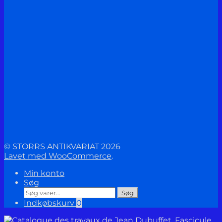
© STORRS ANTIKVARIAT 2026
Lavet med WooCommerce
.
Min konto
Søg
Søg
Søg
efter:
Indkøbskurv
0