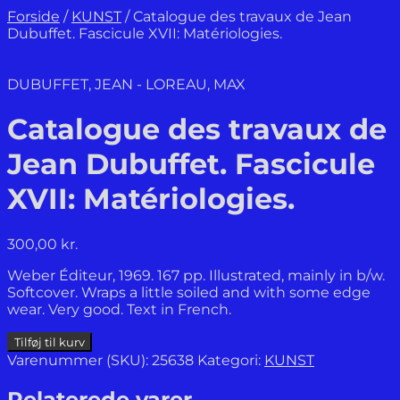
Forside
/
KUNST
/
Catalogue des travaux de Jean
Dubuffet. Fascicule XVII: Matériologies.
DUBUFFET, JEAN - LOREAU, MAX
Catalogue des travaux de
Jean Dubuffet. Fascicule
XVII: Matériologies.
300,00
kr.
Weber Éditeur, 1969. 167 pp. Illustrated, mainly in b/w.
Softcover. Wraps a little soiled and with some edge
wear. Very good. Text in French.
Catalogue
Tilføj til kurv
des
Varenummer (SKU):
25638
Kategori:
KUNST
travaux
de
Relaterede varer