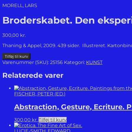
MORELL, LARS
Broderskabet. Den eksper
300,00
kr.
Thaning & Appel, 2009. 439 sider. Illustreret. Kartonbi
Broderskabet.
Tilføj til kurv
Den
Varenummer (SKU):
25156
Kategori:
KUNST
eksperimenterende
Kunstskole
Relaterede varer
1961-
69.
antal
FISCHER, PETER (ED.)
Abstraction, Gesture, Ecriture. 
300,00
kr.
Tilføj til kurv
LUCIE-SMITH, EDWARD