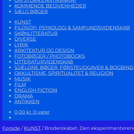
OM STORRS ANTIKVARIAT
KOMMENDE BEGIVENHEDER
SÆLG BØGER
KUNST
FILOSOFI, PSYKOLOGI & SAMFUNDSVIDENSKAB
SKØNLITTERATUR
DIVERSE
LYRIK
ARKITEKTUR OG DESIGN
FOTOBØGER / PHOTOBOOKS
LITTERATURVIDENSKAB
SJÆLDNE BØGER, FØRSTEUDGAVER & BOGBIND
OKKULTISME, SPIRITUALITET & RELIGION
MUSIK
FILM
ENGLISH FICTION
DRAMA
ANTIKKEN
0,00
kr.
0 varer
Forside
/
KUNST
/
Broderskabet. Den eksperimenterend