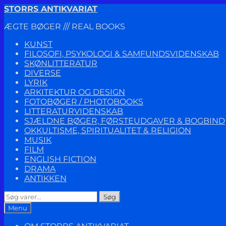
Spring
Spring
STORRS ANTIKVARIAT
til
til
ÆGTE BØGER /// REAL BOOKS
navigation
indhold
KUNST
FILOSOFI, PSYKOLOGI & SAMFUNDSVIDENSKAB
SKØNLITTERATUR
DIVERSE
LYRIK
ARKITEKTUR OG DESIGN
FOTOBØGER / PHOTOBOOKS
LITTERATURVIDENSKAB
SJÆLDNE BØGER, FØRSTEUDGAVER & BOGBIND
OKKULTISME, SPIRITUALITET & RELIGION
MUSIK
FILM
ENGLISH FICTION
DRAMA
ANTIKKEN
Søg
Søg
efter:
Menu