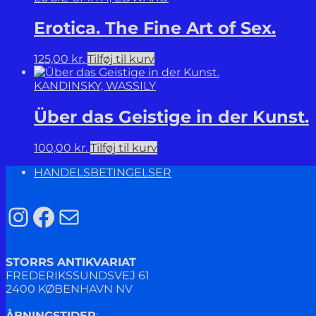
Erotica. The Fine Art of Sex.
125,00
kr.
Tilføj til kurv
KANDINSKY, WASSILY
Über das Geistige in der Kunst.
100,00
kr.
Tilføj til kurv
HANDELSBETINGELSER
Instagram
Facebook
Mail
STORRS ANTIKVARIAT
FREDERIKSSUNDSVEJ 61
2400 KØBENHAVN NV
ÅBNINGSTIDER
: