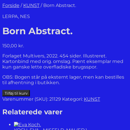
Forside
/
KUNST
/
Born Abstract.
LERPA, NES
Born Abstract.
150,00
kr.
Forlaget Multivers, 2022. 454 sider. Illustreret.
Kartonbind med orig. omslag. Pænt eksemplar med
kun ganske lette overfladiske brugsspor.
OBS: Bogen står på eksternt lager, men kan bestilles
til afhentning i butikken.
Born
Tilføj til kurv
Abstract.
Varenummer (SKU):
21129
Kategori:
KUNST
antal
Relaterede varer