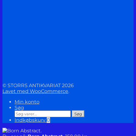
© STORRS ANTIKVARIAT 2026
Lavet med WooCommerce
.
Min konto
Søg
Søg
Søg
efter:
Indkøbskurv
0