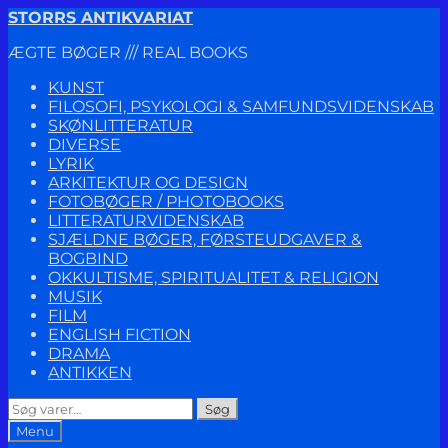
Spring
Spring
STORRS ANTIKVARIAT
til
til
ÆGTE BØGER /// REAL BOOKS
navigation
indhold
KUNST
FILOSOFI, PSYKOLOGI & SAMFUNDSVIDENSKAB
SKØNLITTERATUR
DIVERSE
LYRIK
ARKITEKTUR OG DESIGN
FOTOBØGER / PHOTOBOOKS
LITTERATURVIDENSKAB
SJÆLDNE BØGER, FØRSTEUDGAVER &
BOGBIND
OKKULTISME, SPIRITUALITET & RELIGION
MUSIK
FILM
ENGLISH FICTION
DRAMA
ANTIKKEN
Søg
Søg
efter:
Menu