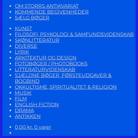
OM STORRS ANTIKVARIAT
KOMMENDE BEGIVENHEDER
SÆLG BØGER
KUNST
FILOSOFI, PSYKOLOGI & SAMFUNDSVIDENSKAB
SKØNLITTERATUR
DIVERSE
LYRIK
ARKITEKTUR OG DESIGN
FOTOBØGER / PHOTOBOOKS
LITTERATURVIDENSKAB
SJÆLDNE BØGER, FØRSTEUDGAVER &
BOGBIND
OKKULTISME, SPIRITUALITET & RELIGION
MUSIK
FILM
ENGLISH FICTION
DRAMA
ANTIKKEN
0,00
kr.
0 varer