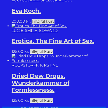
KOCH, EVA - MISFELD, MAI (ED.)
Eva Koch.
200,00
kr.
Tilføj til kurv
LUCIE-SMITH, EDWARD
Erotica. The Fine Art of Sex.
125,00
kr.
Tilføj til kurv
ROEPSTORFF, KIRSTINE
Dried Dew Drops.
Wunderkammer of
Formlessness.
125,00
kr.
Tilføj til kurv