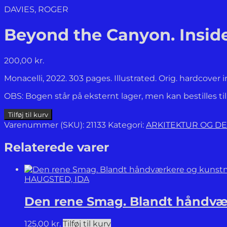
DAVIES, ROGER
Beyond the Canyon. Inside
200,00
kr.
Monacelli, 2022. 303 pages. Illustrated. Orig. hardcover 
OBS: Bogen står på eksternt lager, men kan bestilles ti
Beyond
Tilføj til kurv
the
Varenummer (SKU):
21133
Kategori:
ARKITEKTUR OG DE
Canyon.
Inside
Relaterede varer
Epic
California
Homes.
HAUGSTED, IDA
antal
Den rene Smag. Blandt håndvær
125,00
kr.
Tilføj til kurv