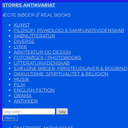
Spring
Spring
STORRS ANTIKVARIAT
til
til
ÆGTE BØGER /// REAL BOOKS
navigation
indhold
KUNST
FILOSOFI, PSYKOLOGI & SAMFUNDSVIDENSKAB
SKØNLITTERATUR
DIVERSE
LYRIK
ARKITEKTUR OG DESIGN
FOTOBØGER / PHOTOBOOKS
LITTERATURVIDENSKAB
SJÆLDNE BØGER, FØRSTEUDGAVER & BOGBIND
OKKULTISME, SPIRITUALITET & RELIGION
MUSIK
FILM
ENGLISH FICTION
DRAMA
ANTIKKEN
Søg
Søg
efter:
Menu