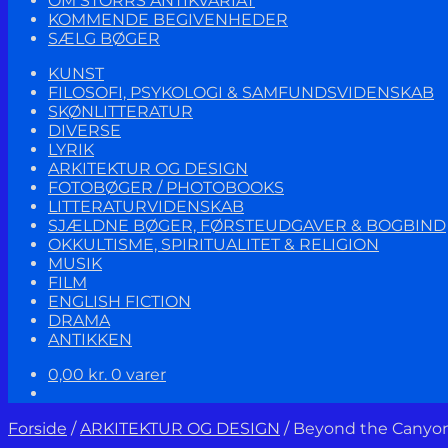
OM STORRS ANTIKVARIAT
KOMMENDE BEGIVENHEDER
SÆLG BØGER
KUNST
FILOSOFI, PSYKOLOGI & SAMFUNDSVIDENSKAB
SKØNLITTERATUR
DIVERSE
LYRIK
ARKITEKTUR OG DESIGN
FOTOBØGER / PHOTOBOOKS
LITTERATURVIDENSKAB
SJÆLDNE BØGER, FØRSTEUDGAVER & BOGBIND
OKKULTISME, SPIRITUALITET & RELIGION
MUSIK
FILM
ENGLISH FICTION
DRAMA
ANTIKKEN
0,00
kr.
0 varer
Forside
/
ARKITEKTUR OG DESIGN
/
Beyond the Canyon.