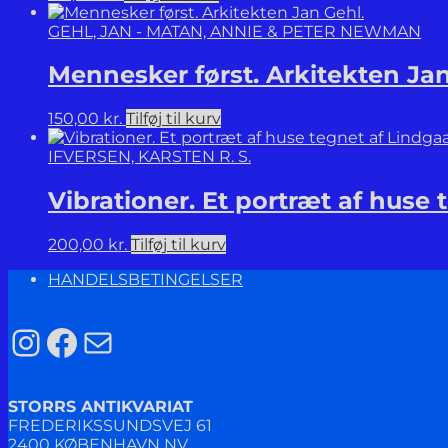
GEHL, JAN - MATAN, ANNIE & PETER NEWMAN
Mennesker først. Arkitekten Jan
150,00
kr.
Tilføj til kurv
IFVERSEN, KARSTEN R. S.
Vibrationer. Et portræt af huse
200,00
kr.
Tilføj til kurv
HANDELSBETINGELSER
Instagram
Facebook
Mail
STORRS ANTIKVARIAT
FREDERIKSSUNDSVEJ 61
2400 KØBENHAVN NV