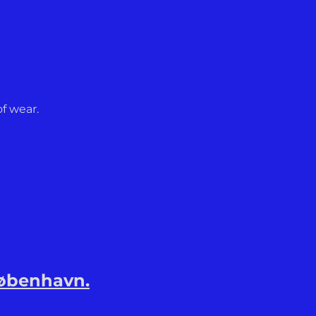
of wear.
København.