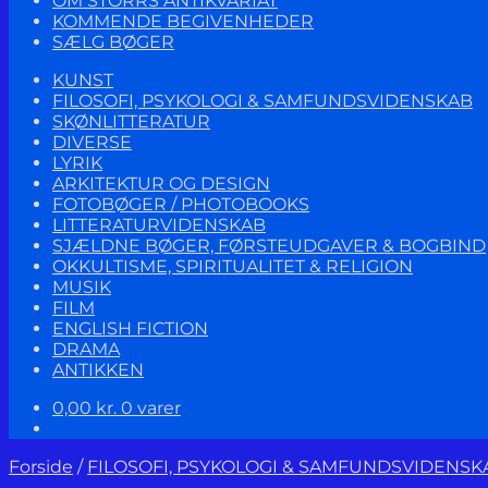
OM STORRS ANTIKVARIAT
KOMMENDE BEGIVENHEDER
SÆLG BØGER
KUNST
FILOSOFI, PSYKOLOGI & SAMFUNDSVIDENSKAB
SKØNLITTERATUR
DIVERSE
LYRIK
ARKITEKTUR OG DESIGN
FOTOBØGER / PHOTOBOOKS
LITTERATURVIDENSKAB
SJÆLDNE BØGER, FØRSTEUDGAVER & BOGBIND
OKKULTISME, SPIRITUALITET & RELIGION
MUSIK
FILM
ENGLISH FICTION
DRAMA
ANTIKKEN
0,00
kr.
0 varer
Forside
/
FILOSOFI, PSYKOLOGI & SAMFUNDSVIDENSK