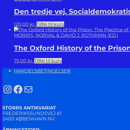
Den tredje vej. Socialdemokrati
120,00
kr.
Tilføj til kurv
MORRIS, NORVAL & DAVID J. ROTHMAN (ED.)
The Oxford History of the Priso
75,00
kr.
Tilføj til kurv
HANDELSBETINGELSER
Instagram
Facebook
Mail
STORRS ANTIKVARIAT
FREDERIKSSUNDSVEJ 61
2400 KØBENHAVN NV
ÅBNINGSTIDER
: