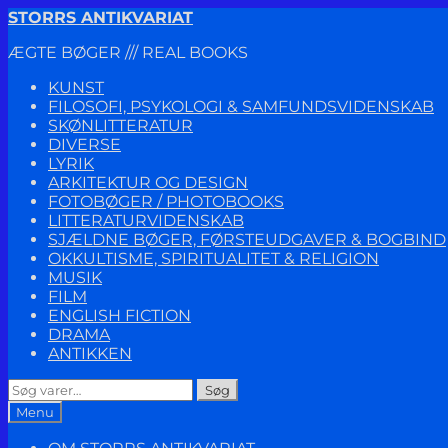
Spring
Spring
STORRS ANTIKVARIAT
til
til
ÆGTE BØGER /// REAL BOOKS
navigation
indhold
KUNST
FILOSOFI, PSYKOLOGI & SAMFUNDSVIDENSKAB
SKØNLITTERATUR
DIVERSE
LYRIK
ARKITEKTUR OG DESIGN
FOTOBØGER / PHOTOBOOKS
LITTERATURVIDENSKAB
SJÆLDNE BØGER, FØRSTEUDGAVER & BOGBIND
OKKULTISME, SPIRITUALITET & RELIGION
MUSIK
FILM
ENGLISH FICTION
DRAMA
ANTIKKEN
Søg
Søg
efter:
Menu