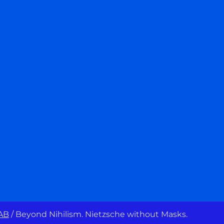
AB
/
Beyond Nihilism. Nietzsche without Masks.