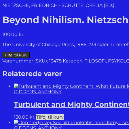
NIETZSCHE, FRIEDRICH - SCHUTTE, OFELIA (ED.)
Beyond Nihilism. Nietzsc
100,00
kr.
The University of Chicago Press, 1986. 233 sider. Limh
Beyond
Tilføj til kurv
Nihilism.
Varenummer (SKU):
13478
Kategori:
FILOSOFI, PSYKO
Nietzsche
without
Relaterede varer
Masks.
antal
GIDDENS, ANTHONY
Turbulent and Mighty Continent
130,00
kr.
Tilføj til kurv
GIDDENS, ANTHONY