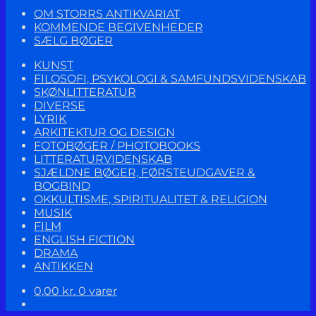
OM STORRS ANTIKVARIAT
KOMMENDE BEGIVENHEDER
SÆLG BØGER
KUNST
FILOSOFI, PSYKOLOGI & SAMFUNDSVIDENSKAB
SKØNLITTERATUR
DIVERSE
LYRIK
ARKITEKTUR OG DESIGN
FOTOBØGER / PHOTOBOOKS
LITTERATURVIDENSKAB
SJÆLDNE BØGER, FØRSTEUDGAVER &
BOGBIND
OKKULTISME, SPIRITUALITET & RELIGION
MUSIK
FILM
ENGLISH FICTION
DRAMA
ANTIKKEN
0,00
kr.
0 varer