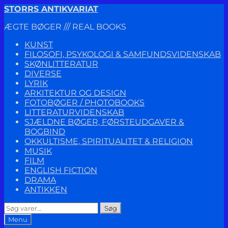
Spring
Spring
STORRS ANTIKVARIAT
til
til
ÆGTE BØGER /// REAL BOOKS
navigation
indhold
KUNST
FILOSOFI, PSYKOLOGI & SAMFUNDSVIDENSKAB
SKØNLITTERATUR
DIVERSE
LYRIK
ARKITEKTUR OG DESIGN
FOTOBØGER / PHOTOBOOKS
LITTERATURVIDENSKAB
SJÆLDNE BØGER, FØRSTEUDGAVER &
BOGBIND
OKKULTISME, SPIRITUALITET & RELIGION
MUSIK
FILM
ENGLISH FICTION
DRAMA
ANTIKKEN
Søg
Søg
efter:
Menu