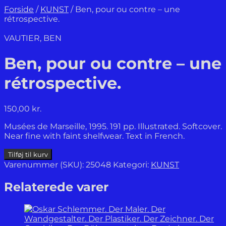
Forside
/
KUNST
/
Ben, pour ou contre – une
rétrospective.
VAUTIER, BEN
Ben, pour ou contre – une
rétrospective.
150,00
kr.
Musées de Marseille, 1995. 191 pp. Illustrated. Softcover.
Near fine with faint shelfwear. Text in French.
Ben,
Tilføj til kurv
pour
Varenummer (SKU):
25048
Kategori:
KUNST
ou
contre
Relaterede varer
-
une
rétrospective.
antal