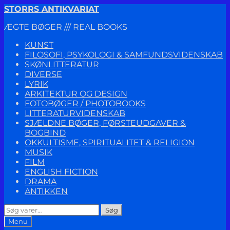
Spring
Spring
STORRS ANTIKVARIAT
til
til
ÆGTE BØGER /// REAL BOOKS
navigation
indhold
KUNST
FILOSOFI, PSYKOLOGI & SAMFUNDSVIDENSKAB
SKØNLITTERATUR
DIVERSE
LYRIK
ARKITEKTUR OG DESIGN
FOTOBØGER / PHOTOBOOKS
LITTERATURVIDENSKAB
SJÆLDNE BØGER, FØRSTEUDGAVER &
BOGBIND
OKKULTISME, SPIRITUALITET & RELIGION
MUSIK
FILM
ENGLISH FICTION
DRAMA
ANTIKKEN
Søg
Søg
efter:
Menu