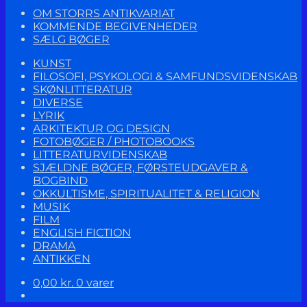
OM STORRS ANTIKVARIAT
KOMMENDE BEGIVENHEDER
SÆLG BØGER
KUNST
FILOSOFI, PSYKOLOGI & SAMFUNDSVIDENSKAB
SKØNLITTERATUR
DIVERSE
LYRIK
ARKITEKTUR OG DESIGN
FOTOBØGER / PHOTOBOOKS
LITTERATURVIDENSKAB
SJÆLDNE BØGER, FØRSTEUDGAVER &
BOGBIND
OKKULTISME, SPIRITUALITET & RELIGION
MUSIK
FILM
ENGLISH FICTION
DRAMA
ANTIKKEN
0,00
kr.
0 varer