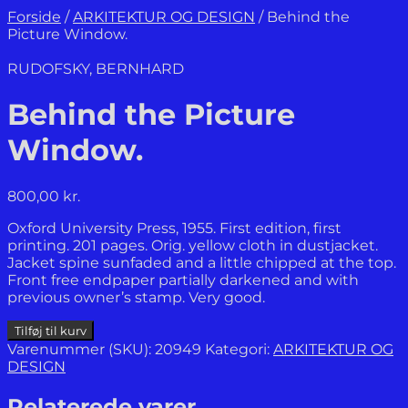
Forside
/
ARKITEKTUR OG DESIGN
/
Behind the
Picture Window.
RUDOFSKY, BERNHARD
Behind the Picture
Window.
800,00
kr.
Oxford University Press, 1955. First edition, first
printing. 201 pages. Orig. yellow cloth in dustjacket.
Jacket spine sunfaded and a little chipped at the top.
Front free endpaper partially darkened and with
previous owner’s stamp. Very good.
Behind
Tilføj til kurv
the
Varenummer (SKU):
20949
Kategori:
ARKITEKTUR OG
Picture
DESIGN
Window.
antal
Relaterede varer