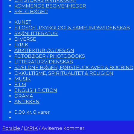
OM STORRS ANTIKVARIAT
KOMMENDE BEGIVENHEDER
SÆLG BØGER
KUNST
FILOSOFI, PSYKOLOGI & SAMFUNDSVIDENSKAB
SKØNLITTERATUR
DIVERSE
LYRIK
ARKITEKTUR OG DESIGN
FOTOBØGER / PHOTOBOOKS
LITTERATURVIDENSKAB
SJÆLDNE BØGER, FØRSTEUDGAVER & BOGBIND
OKKULTISME, SPIRITUALITET & RELIGION
MUSIK
FILM
ENGLISH FICTION
DRAMA
ANTIKKEN
0,00
kr.
0 varer
Forside
/
LYRIK
/
Aviserne kommer.