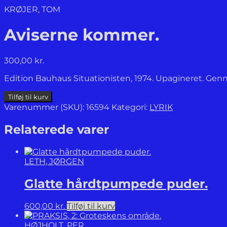
KRØJER, TOM
Aviserne kommer.
300,00
kr.
Edition Bauhaus Situationisten, 1974. Upagineret. Genne
Aviserne
Tilføj til kurv
kommer.
Varenummer (SKU):
16594
Kategori:
LYRIK
antal
Relaterede varer
LETH, JØRGEN
Glatte hårdtpumpede puder.
600,00
kr.
Tilføj til kurv
HØJHOLT, PER