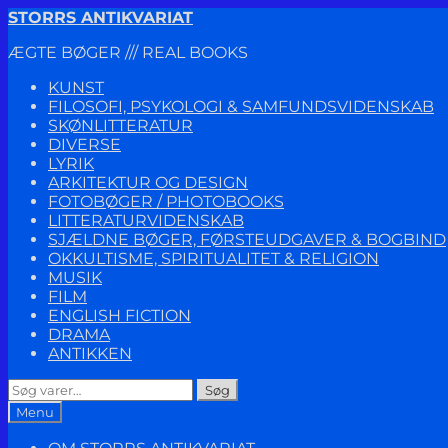
Spring
Spring
STORRS ANTIKVARIAT
til
til
ÆGTE BØGER /// REAL BOOKS
navigation
indhold
KUNST
FILOSOFI, PSYKOLOGI & SAMFUNDSVIDENSKAB
SKØNLITTERATUR
DIVERSE
LYRIK
ARKITEKTUR OG DESIGN
FOTOBØGER / PHOTOBOOKS
LITTERATURVIDENSKAB
SJÆLDNE BØGER, FØRSTEUDGAVER & BOGBIND
OKKULTISME, SPIRITUALITET & RELIGION
MUSIK
FILM
ENGLISH FICTION
DRAMA
ANTIKKEN
Søg
Søg
efter:
Menu