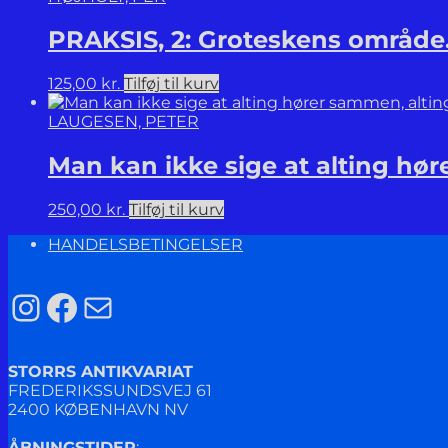
PRAKSIS, 2: Groteskens område
125,00
kr.
Tilføj til kurv
LAUGESEN, PETER
Man kan ikke sige at alting hø
250,00
kr.
Tilføj til kurv
HANDELSBETINGELSER
Instagram
Facebook
Mail
STORRS ANTIKVARIAT
FREDERIKSSUNDSVEJ 61
2400 KØBENHAVN NV
ÅBNINGSTIDER
: