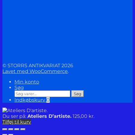
© STORRS ANTIKVARIAT 2026
Lavet med WooCommerce
.
Min konto
Søg
Søg
Søg
efter:
Indkøbskurv
0
Du ser på:
Ateliers D’artiste.
125,00
kr.
Tilføj til kurv