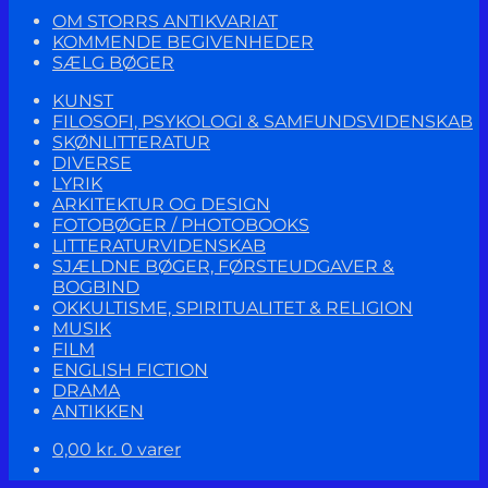
OM STORRS ANTIKVARIAT
KOMMENDE BEGIVENHEDER
SÆLG BØGER
KUNST
FILOSOFI, PSYKOLOGI & SAMFUNDSVIDENSKAB
SKØNLITTERATUR
DIVERSE
LYRIK
ARKITEKTUR OG DESIGN
FOTOBØGER / PHOTOBOOKS
LITTERATURVIDENSKAB
SJÆLDNE BØGER, FØRSTEUDGAVER &
BOGBIND
OKKULTISME, SPIRITUALITET & RELIGION
MUSIK
FILM
ENGLISH FICTION
DRAMA
ANTIKKEN
0,00
kr.
0 varer