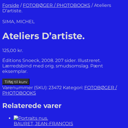
Forside
/
FOTOBØGER / PHOTOBOOKS
/
Ateliers
D’artiste.
SIMA, MICHEL
Ateliers D’artiste.
125,00
kr.
Éditions Snoeck, 2008. 207 sider. Illustreret.
Lærredsbind med orig. smudsomslag. Pænt
eksemplar.
Ateliers
Tilføj til kurv
D'artiste.
Varenummer (SKU):
23472
Kategori:
FOTOBØGER /
antal
PHOTOBOOKS
Relaterede varer
BAURET, JEAN-FRANÇOIS