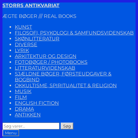
Spring
Spring
STORRS ANTIKVARIAT
til
til
ÆGTE BØGER /// REAL BOOKS
navigation
indhold
KUNST
FILOSOFI, PSYKOLOGI & SAMFUNDSVIDENSKAB
SKØNLITTERATUR
DIVERSE
LYRIK
ARKITEKTUR OG DESIGN
FOTOBØGER / PHOTOBOOKS
LITTERATURVIDENSKAB
SJÆLDNE BØGER, FØRSTEUDGAVER &
BOGBIND
OKKULTISME, SPIRITUALITET & RELIGION
MUSIK
FILM
ENGLISH FICTION
DRAMA
ANTIKKEN
Søg
Søg
efter:
Menu