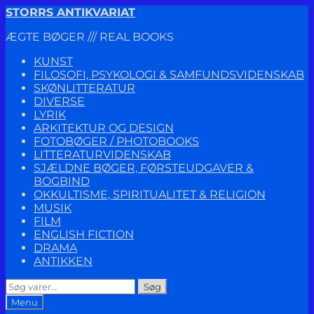
Spring
Spring
STORRS ANTIKVARIAT
til
til
ÆGTE BØGER /// REAL BOOKS
navigation
indhold
KUNST
FILOSOFI, PSYKOLOGI & SAMFUNDSVIDENSKAB
SKØNLITTERATUR
DIVERSE
LYRIK
ARKITEKTUR OG DESIGN
FOTOBØGER / PHOTOBOOKS
LITTERATURVIDENSKAB
SJÆLDNE BØGER, FØRSTEUDGAVER &
BOGBIND
OKKULTISME, SPIRITUALITET & RELIGION
MUSIK
FILM
ENGLISH FICTION
DRAMA
ANTIKKEN
Søg
Søg
efter:
Menu