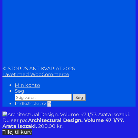
© STORRS ANTIKVARIAT 2026
Lavet med WooCommerce
.
Min konto
Søg
Søg
Søg
efter:
Indkøbskurv
0
Du ser på:
Architectural Design. Volume 47 1/77.
Arata Isozaki.
200,00
kr.
Tilføj til kurv