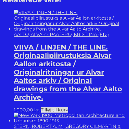
Arata
Isozaki.
antal
AALTO, ALVAR - PAATERO, KRISTIINA (ED.)
VIIVA / LINJEN / THE LINE.
Originaalipiirustuksia Alvar
Aallon arkitosta /
Originalritningar ur Alvar
Aaltos arkiv / Original
drawings from the Alvar Aalto
Archive.
1.000,00
kr.
Tilføj til kurv
STERN, ROBERT A. M., GREGORY GILMARTIN &