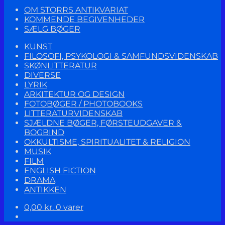
OM STORRS ANTIKVARIAT
KOMMENDE BEGIVENHEDER
SÆLG BØGER
KUNST
FILOSOFI, PSYKOLOGI & SAMFUNDSVIDENSKAB
SKØNLITTERATUR
DIVERSE
LYRIK
ARKITEKTUR OG DESIGN
FOTOBØGER / PHOTOBOOKS
LITTERATURVIDENSKAB
SJÆLDNE BØGER, FØRSTEUDGAVER &
BOGBIND
OKKULTISME, SPIRITUALITET & RELIGION
MUSIK
FILM
ENGLISH FICTION
DRAMA
ANTIKKEN
0,00
kr.
0 varer