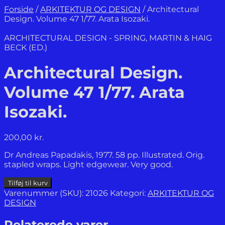
Forside
/
ARKITEKTUR OG DESIGN
/
Architectural
Design. Volume 47 1/77. Arata Isozaki.
ARCHITECTURAL DESIGN - SPRING, MARTIN & HAIG
BECK (ED.)
Architectural Design.
Volume 47 1/77. Arata
Isozaki.
200,00
kr.
Dr Andreas Papadakis, 1977. 58 pp. Illustrated. Orig.
stapled wraps. Light edgewear. Very good.
Architectural
Tilføj til kurv
Design.
Varenummer (SKU):
21026
Kategori:
ARKITEKTUR OG
Volume
DESIGN
47
1/77.
Relaterede varer