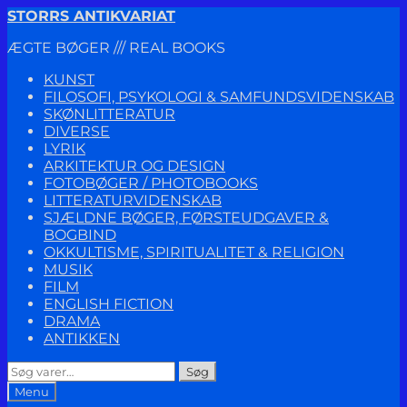
Spring
Spring
STORRS ANTIKVARIAT
til
til
ÆGTE BØGER /// REAL BOOKS
navigation
indhold
KUNST
FILOSOFI, PSYKOLOGI & SAMFUNDSVIDENSKAB
SKØNLITTERATUR
DIVERSE
LYRIK
ARKITEKTUR OG DESIGN
FOTOBØGER / PHOTOBOOKS
LITTERATURVIDENSKAB
SJÆLDNE BØGER, FØRSTEUDGAVER &
BOGBIND
OKKULTISME, SPIRITUALITET & RELIGION
MUSIK
FILM
ENGLISH FICTION
DRAMA
ANTIKKEN
Søg
Søg
efter:
Menu