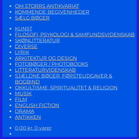
OM STORRS ANTIKVARIAT
KOMMENDE BEGIVENHEDER
SÆLG BØGER
KUNST
FILOSOFI, PSYKOLOGI & SAMFUNDSVIDENSKAB
SKØNLITTERATUR
DIVERSE
LYRIK
ARKITEKTUR OG DESIGN
FOTOBØGER / PHOTOBOOKS
LITTERATURVIDENSKAB
SJÆLDNE BØGER, FØRSTEUDGAVER &
BOGBIND
OKKULTISME, SPIRITUALITET & RELIGION
MUSIK
FILM
ENGLISH FICTION
DRAMA
ANTIKKEN
0,00
kr.
0 varer