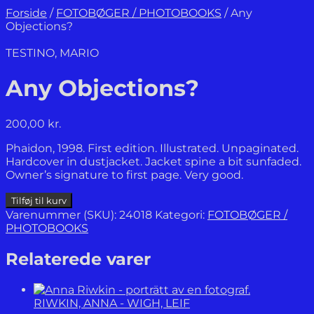
Forside
/
FOTOBØGER / PHOTOBOOKS
/
Any
Objections?
TESTINO, MARIO
Any Objections?
200,00
kr.
Phaidon, 1998. First edition. Illustrated. Unpaginated.
Hardcover in dustjacket. Jacket spine a bit sunfaded.
Owner’s signature to first page. Very good.
Any
Tilføj til kurv
Objections?
Varenummer (SKU):
24018
Kategori:
FOTOBØGER /
antal
PHOTOBOOKS
Relaterede varer
RIWKIN, ANNA - WIGH, LEIF