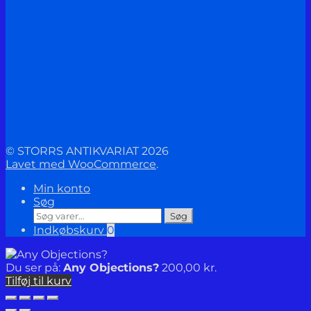
© STORRS ANTIKVARIAT 2026
Lavet med WooCommerce
.
Min konto
Søg
Søg
Søg
efter:
Indkøbskurv
0
Du ser på:
Any Objections?
200,00
kr.
Tilføj til kurv