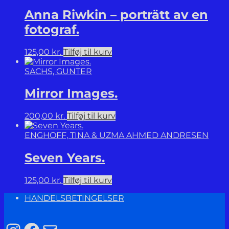
Anna Riwkin – porträtt av en
fotograf.
125,00
kr.
Tilføj til kurv
SACHS, GUNTER
Mirror Images.
200,00
kr.
Tilføj til kurv
ENGHOFF, TINA & UZMA AHMED ANDRESEN
Seven Years.
125,00
kr.
Tilføj til kurv
HANDELSBETINGELSER