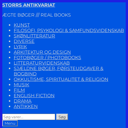
Spring
Spring
STORRS ANTIKVARIAT
til
til
ÆGTE BØGER /// REAL BOOKS
navigation
indhold
KUNST
FILOSOFI, PSYKOLOGI & SAMFUNDSVIDENSKAB
SKØNLITTERATUR
DIVERSE
LYRIK
ARKITEKTUR OG DESIGN
FOTOBØGER / PHOTOBOOKS
LITTERATURVIDENSKAB
SJÆLDNE BØGER, FØRSTEUDGAVER &
BOGBIND
OKKULTISME, SPIRITUALITET & RELIGION
MUSIK
FILM
ENGLISH FICTION
DRAMA
ANTIKKEN
Søg
Søg
efter:
Menu