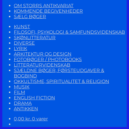
OM STORRS ANTIKVARIAT
KOMMENDE BEGIVENHEDER
SÆLG BØGER
KUNST
FILOSOFI, PSYKOLOGI & SAMFUNDSVIDENSKAB
SKØNLITTERATUR
DIVERSE
LYRIK
ARKITEKTUR OG DESIGN
FOTOBØGER / PHOTOBOOKS
LITTERATURVIDENSKAB
SJÆLDNE BØGER, FØRSTEUDGAVER &
BOGBIND
OKKULTISME, SPIRITUALITET & RELIGION
MUSIK
FILM
ENGLISH FICTION
DRAMA
ANTIKKEN
0,00
kr.
0 varer