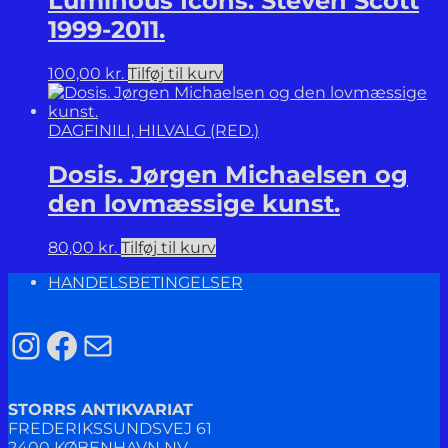
Luminous Icons. Steven Scott
1999-2011.
100,00
kr.
Tilføj til kurv
DAGFINILI, HILVALG (RED.)
Dosis. Jørgen Michaelsen og
den lovmæssige kunst.
80,00
kr.
Tilføj til kurv
HANDELSBETINGELSER
Instagram
Facebook
Mail
STORRS ANTIKVARIAT
FREDERIKSSUNDSVEJ 61
2400 KØBENHAVN NV