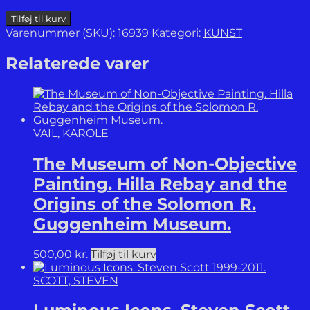
Anna
Tilføj til kurv
Ancher
Varenummer (SKU):
16939
Kategori:
KUNST
1859-
1935
Relaterede varer
-
En
maler
i
Skagen
VAIL, KAROLE
/
Malerin
The Museum of Non-Objective
in
Skagen.
Painting. Hilla Rebay and the
antal
Origins of the Solomon R.
Guggenheim Museum.
500,00
kr.
Tilføj til kurv
SCOTT, STEVEN