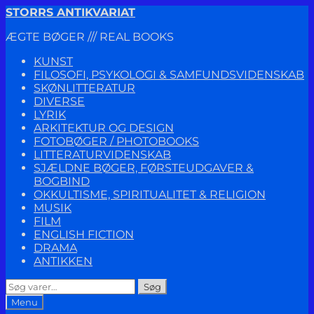
Spring
Spring
STORRS ANTIKVARIAT
til
til
ÆGTE BØGER /// REAL BOOKS
navigation
indhold
KUNST
FILOSOFI, PSYKOLOGI & SAMFUNDSVIDENSKAB
SKØNLITTERATUR
DIVERSE
LYRIK
ARKITEKTUR OG DESIGN
FOTOBØGER / PHOTOBOOKS
LITTERATURVIDENSKAB
SJÆLDNE BØGER, FØRSTEUDGAVER &
BOGBIND
OKKULTISME, SPIRITUALITET & RELIGION
MUSIK
FILM
ENGLISH FICTION
DRAMA
ANTIKKEN
Søg
Søg
efter:
Menu