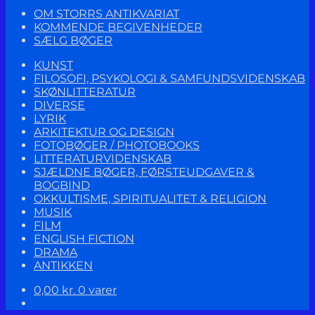
OM STORRS ANTIKVARIAT
KOMMENDE BEGIVENHEDER
SÆLG BØGER
KUNST
FILOSOFI, PSYKOLOGI & SAMFUNDSVIDENSKAB
SKØNLITTERATUR
DIVERSE
LYRIK
ARKITEKTUR OG DESIGN
FOTOBØGER / PHOTOBOOKS
LITTERATURVIDENSKAB
SJÆLDNE BØGER, FØRSTEUDGAVER &
BOGBIND
OKKULTISME, SPIRITUALITET & RELIGION
MUSIK
FILM
ENGLISH FICTION
DRAMA
ANTIKKEN
0,00
kr.
0 varer