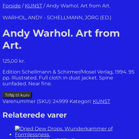
Forside
/
KUNST
/
Andy Warhol. Art from Art.
WARHOL, ANDY - SCHELLMANN, JÖRG (ED.)
Andy Warhol. Art from
Art.
125,00
kr.
Edition Schellmann & Schirmer/Mosel Verlag, 1994. 95
pp. Illustrated. Full cloth in dust jacket. Spine
sunfaded. Near fine.
Andy
Tilføj til kurv
Warhol.
Varenummer (SKU):
24999
Kategori:
KUNST
Art
from
Relaterede varer
Art.
antal