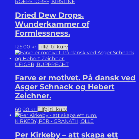
ROEPSTORFF, KIRSTINE
Dried Dew Drops.
Wunderkammer of
Formlessness.
125,00
kr.
Tilføj til kurv
GEIGER, RUPPRECHT
Farve er motivet. På dansk ved
Asger Schnack og Hebert
Zeichner.
60,00
kr.
Tilføj til kurv
KIRKEBY, PER - GRANATH, OLLE
Per Kirkeby – att skapa ett