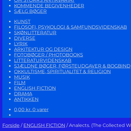
OM STORRS ANTIKVARIAT
KOMMENDE BEGIVENHEDER
SÆLG BØGER
KUNST
FILOSOFI, PSYKOLOGI & SAMFUNDSVIDENSKAB
SKØNLITTERATUR
DIVERSE
LYRIK
ARKITEKTUR OG DESIGN
FOTOBØGER / PHOTOBOOKS
LITTERATURVIDENSKAB
SJÆLDNE BØGER, FØRSTEUDGAVER & BOGBIND
OKKULTISME, SPIRITUALITET & RELIGION
MUSIK
FILM
ENGLISH FICTION
DRAMA
ANTIKKEN
0,00
kr.
0 varer
Forside
/
ENGLISH FICTION
/
Analects. (The Collected Wor