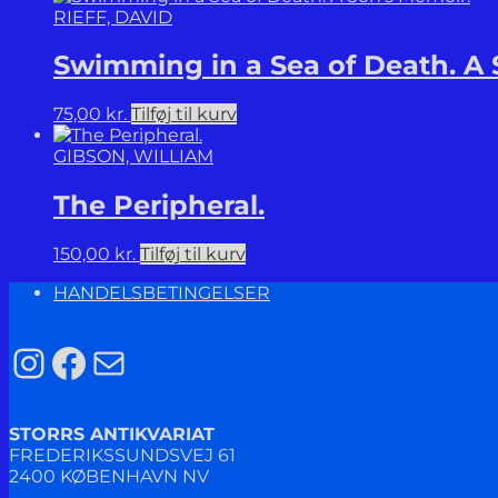
RIEFF, DAVID
Swimming in a Sea of Death. A 
75,00
kr.
Tilføj til kurv
GIBSON, WILLIAM
The Peripheral.
150,00
kr.
Tilføj til kurv
HANDELSBETINGELSER
Instagram
Facebook
Mail
STORRS ANTIKVARIAT
FREDERIKSSUNDSVEJ 61
2400 KØBENHAVN NV