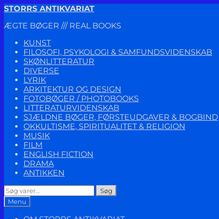
Spring
Spring
STORRS ANTIKVARIAT
til
til
ÆGTE BØGER /// REAL BOOKS
navigation
indhold
KUNST
FILOSOFI, PSYKOLOGI & SAMFUNDSVIDENSKAB
SKØNLITTERATUR
DIVERSE
LYRIK
ARKITEKTUR OG DESIGN
FOTOBØGER / PHOTOBOOKS
LITTERATURVIDENSKAB
SJÆLDNE BØGER, FØRSTEUDGAVER & BOGBIND
OKKULTISME, SPIRITUALITET & RELIGION
MUSIK
FILM
ENGLISH FICTION
DRAMA
ANTIKKEN
Søg
Søg
efter:
Menu