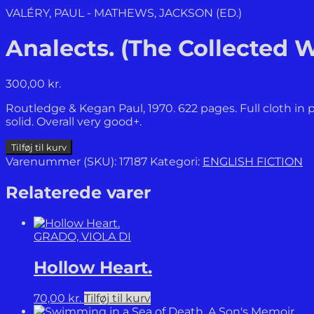
VALÉRY, PAUL - MATHEWS, JACKSON (ED.)
Analects. (The Collected Wo
300,00
kr.
Routledge & Kegan Paul, 1970. 622 pages. Full cloth in p
solid. Overall very good+.
Analects.
Tilføj til kurv
(The
Varenummer (SKU):
17187
Kategori:
ENGLISH FICTION
Collected
Works
Relaterede varer
of
Paul
Valéry
GRADO, VIOLA DI
vol.
14).
Hollow Heart.
antal
70,00
kr.
Tilføj til kurv