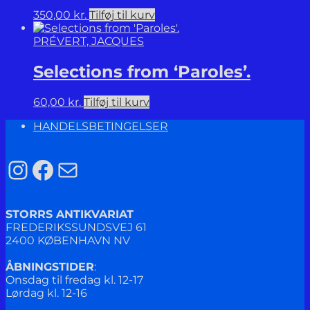
gendigtning
ved
350,00
kr.
Tilføj til kurv
Jens
Nyholm.
PRÉVERT, JACQUES
antal
Selections from ‘Paroles’.
60,00
kr.
Tilføj til kurv
HANDELSBETINGELSER
Instagram
Facebook
Mail
STORRS ANTIKVARIAT
FREDERIKSSUNDSVEJ 61
2400 KØBENHAVN NV
ÅBNINGSTIDER
:
Onsdag til fredag kl. 12-17
Lørdag kl. 12-16