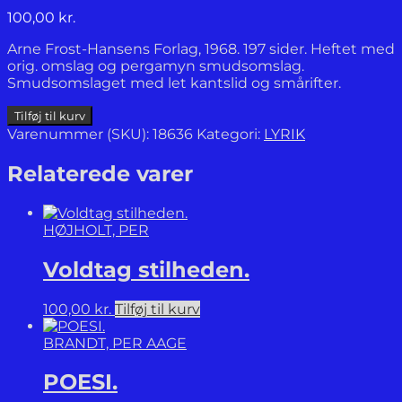
100,00
kr.
Arne Frost-Hansens Forlag, 1968. 197 sider. Heftet med
orig. omslag og pergamyn smudsomslag.
Smudsomslaget med let kantslid og smårifter.
Amerikanske
Tilføj til kurv
stemmer.
Varenummer (SKU):
18636
Kategori:
LYRIK
Et
udvalg
Relaterede varer
af
amerikansk
lyrik
HØJHOLT, PER
fra
den
Voldtag stilheden.
første
halvdel
af
100,00
kr.
Tilføj til kurv
det
tyvende
BRANDT, PER AAGE
århundrede
i
POESI.
dansk