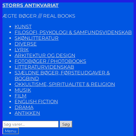
Spring
Spring
STORRS ANTIKVARIAT
til
til
ÆGTE BØGER /// REAL BOOKS
navigation
indhold
KUNST
FILOSOFI, PSYKOLOGI & SAMFUNDSVIDENSKAB
SKØNLITTERATUR
DIVERSE
LYRIK
ARKITEKTUR OG DESIGN
FOTOBØGER / PHOTOBOOKS
LITTERATURVIDENSKAB
SJÆLDNE BØGER, FØRSTEUDGAVER &
BOGBIND
OKKULTISME, SPIRITUALITET & RELIGION
MUSIK
FILM
ENGLISH FICTION
DRAMA
ANTIKKEN
Søg
Søg
efter:
Menu