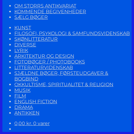
OM STORRS ANTIKVARIAT
KOMMENDE BEGIVENHEDER
SÆLG BØGER
KUNST
FILOSOFI, PSYKOLOGI & SAMFUNDSVIDENSKAB
SKØNLITTERATUR
DIVERSE
LYRIK
ARKITEKTUR OG DESIGN
FOTOBØGER / PHOTOBOOKS
LITTERATURVIDENSKAB
SJÆLDNE BØGER, FØRSTEUDGAVER &
BOGBIND
OKKULTISME, SPIRITUALITET & RELIGION
MUSIK
FILM
ENGLISH FICTION
DRAMA
ANTIKKEN
0,00
kr.
0 varer