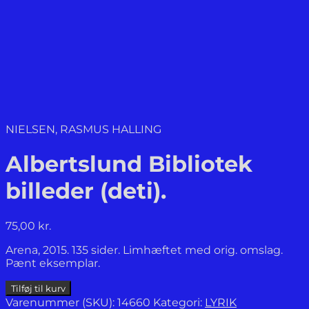
NIELSEN, RASMUS HALLING
Albertslund Bibliotek
billeder (deti).
75,00
kr.
Arena, 2015. 135 sider. Limhæftet med orig. omslag.
Pænt eksemplar.
Albertslund
Tilføj til kurv
Bibliotek
Varenummer (SKU):
14660
Kategori:
LYRIK