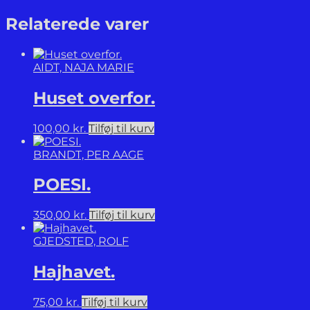
billeder
(deti).
Relaterede varer
antal
AIDT, NAJA MARIE
Huset overfor.
100,00
kr.
Tilføj til kurv
BRANDT, PER AAGE
POESI.
350,00
kr.
Tilføj til kurv
GJEDSTED, ROLF
Hajhavet.
75,00
kr.
Tilføj til kurv