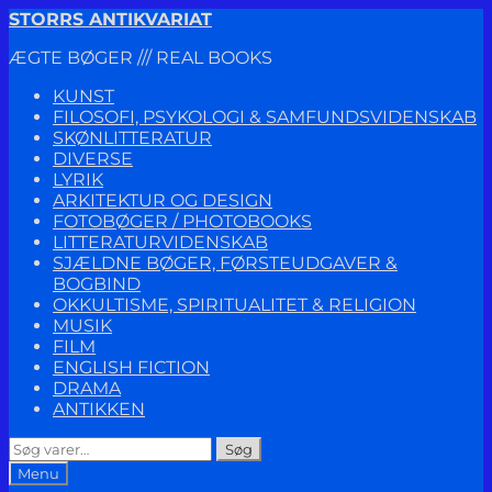
Spring
Spring
STORRS ANTIKVARIAT
til
til
ÆGTE BØGER /// REAL BOOKS
navigation
indhold
KUNST
FILOSOFI, PSYKOLOGI & SAMFUNDSVIDENSKAB
SKØNLITTERATUR
DIVERSE
LYRIK
ARKITEKTUR OG DESIGN
FOTOBØGER / PHOTOBOOKS
LITTERATURVIDENSKAB
SJÆLDNE BØGER, FØRSTEUDGAVER &
BOGBIND
OKKULTISME, SPIRITUALITET & RELIGION
MUSIK
FILM
ENGLISH FICTION
DRAMA
ANTIKKEN
Søg
Søg
efter:
Menu