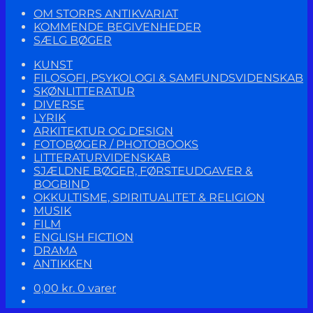
OM STORRS ANTIKVARIAT
KOMMENDE BEGIVENHEDER
SÆLG BØGER
KUNST
FILOSOFI, PSYKOLOGI & SAMFUNDSVIDENSKAB
SKØNLITTERATUR
DIVERSE
LYRIK
ARKITEKTUR OG DESIGN
FOTOBØGER / PHOTOBOOKS
LITTERATURVIDENSKAB
SJÆLDNE BØGER, FØRSTEUDGAVER &
BOGBIND
OKKULTISME, SPIRITUALITET & RELIGION
MUSIK
FILM
ENGLISH FICTION
DRAMA
ANTIKKEN
0,00
kr.
0 varer