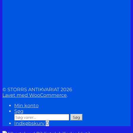
© STORRS ANTIKVARIAT 2026
Lavet med WooCommerce
.
Min konto
Søg
Søg
Søg
efter:
Indkøbskurv
0