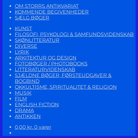
OM STORRS ANTIKVARIAT
KOMMENDE BEGIVENHEDER
SÆLG BØGER
KUNST
FILOSOFI, PSYKOLOGI & SAMFUNDSVIDENSKAB
SKØNLITTERATUR
DIVERSE
LYRIK
ARKITEKTUR OG DESIGN
FOTOBØGER / PHOTOBOOKS
LITTERATURVIDENSKAB
SJÆLDNE BØGER, FØRSTEUDGAVER &
BOGBIND
OKKULTISME, SPIRITUALITET & RELIGION
MUSIK
FILM
ENGLISH FICTION
DRAMA
ANTIKKEN
0,00
kr.
0 varer