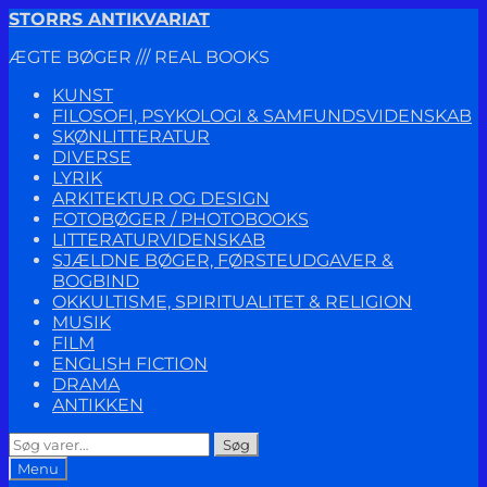
Spring
Spring
STORRS ANTIKVARIAT
til
til
ÆGTE BØGER /// REAL BOOKS
navigation
indhold
KUNST
FILOSOFI, PSYKOLOGI & SAMFUNDSVIDENSKAB
SKØNLITTERATUR
DIVERSE
LYRIK
ARKITEKTUR OG DESIGN
FOTOBØGER / PHOTOBOOKS
LITTERATURVIDENSKAB
SJÆLDNE BØGER, FØRSTEUDGAVER &
BOGBIND
OKKULTISME, SPIRITUALITET & RELIGION
MUSIK
FILM
ENGLISH FICTION
DRAMA
ANTIKKEN
Søg
Søg
efter:
Menu