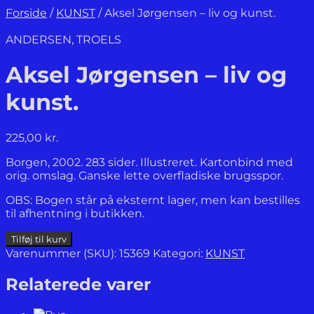
Forside
/
KUNST
/
Aksel Jørgensen – liv og kunst.
ANDERSEN, TROELS
Aksel Jørgensen – liv og
kunst.
225,00
kr.
Borgen, 2002. 283 sider. Illustreret. Kartonbind med
orig. omslag. Ganske lette overfladiske brugsspor.
OBS: Bogen står på eksternt lager, men kan bestilles
til afhentning i butikken.
Aksel
Tilføj til kurv
Jørgensen
Varenummer (SKU):
15369
Kategori:
KUNST
-
liv
Relaterede varer
og
kunst.