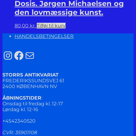
Dosis. Jørgen Michaelsen og
den lovmæssige kunst.
80,00
kr.
Tilføj til kurv
HANDELSBETINGELSER
Instagram
Facebook
Mail
STORRS ANTIKVARIAT
FREDERIKSSUNDSVEJ 61
2400 KØBENHAVN NV
ÅBNINGSTIDER
:
Onsdag til fredag kl. 12-17
Lørdag kl. 12-16
+4542340520
CVR: 35901108