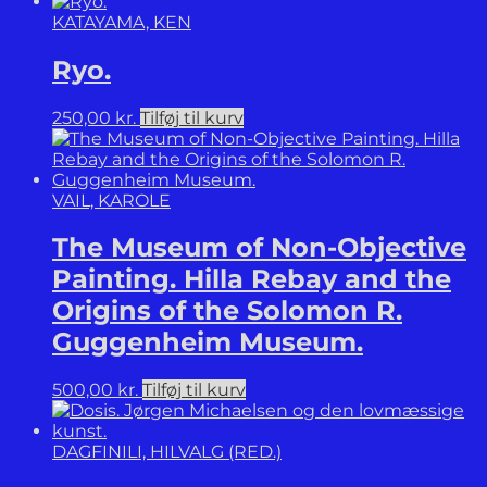
antal
KATAYAMA, KEN
Ryo.
250,00
kr.
Tilføj til kurv
VAIL, KAROLE
The Museum of Non-Objective
Painting. Hilla Rebay and the
Origins of the Solomon R.
Guggenheim Museum.
500,00
kr.
Tilføj til kurv
DAGFINILI, HILVALG (RED.)