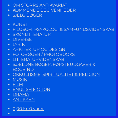
OM STORRS ANTIKVARIAT
KOMMENDE BEGIVENHEDER
SÆLG BØGER
KUNST
FILOSOFI, PSYKOLOGI & SAMFUNDSVIDENSKAB
SKØNLITTERATUR
DIVERSE
LYRIK
ARKITEKTUR OG DESIGN
FOTOBØGER / PHOTOBOOKS
LITTERATURVIDENSKAB
SJÆLDNE BØGER, FØRSTEUDGAVER &
BOGBIND
OKKULTISME, SPIRITUALITET & RELIGION
MUSIK
FILM
ENGLISH FICTION
DRAMA
ANTIKKEN
0,00
kr.
0 varer