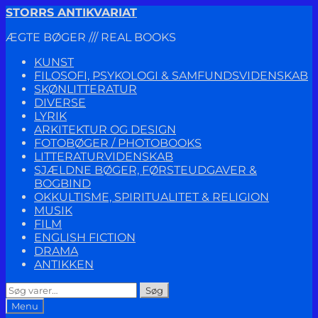
Spring
Spring
STORRS ANTIKVARIAT
til
til
ÆGTE BØGER /// REAL BOOKS
navigation
indhold
KUNST
FILOSOFI, PSYKOLOGI & SAMFUNDSVIDENSKAB
SKØNLITTERATUR
DIVERSE
LYRIK
ARKITEKTUR OG DESIGN
FOTOBØGER / PHOTOBOOKS
LITTERATURVIDENSKAB
SJÆLDNE BØGER, FØRSTEUDGAVER &
BOGBIND
OKKULTISME, SPIRITUALITET & RELIGION
MUSIK
FILM
ENGLISH FICTION
DRAMA
ANTIKKEN
Søg
Søg
efter:
Menu