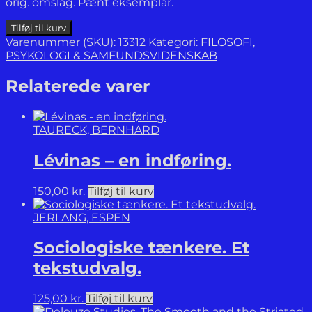
orig. omslag. Pænt eksemplar.
Aglaias
Tilføj til kurv
dans.
Varenummer (SKU):
13312
Kategori:
FILOSOFI,
På
PSYKOLOGI & SAMFUNDSVIDENSKAB
vej
mod
Relaterede varer
en
æstetisk
tænkning.
TAURECK, BERNHARD
antal
Lévinas – en indføring.
150,00
kr.
Tilføj til kurv
JERLANG, ESPEN
Sociologiske tænkere. Et
tekstudvalg.
125,00
kr.
Tilføj til kurv