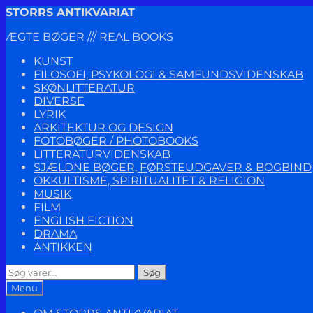
Spring
Spring
STORRS ANTIKVARIAT
til
til
ÆGTE BØGER /// REAL BOOKS
navigation
indhold
KUNST
FILOSOFI, PSYKOLOGI & SAMFUNDSVIDENSKAB
SKØNLITTERATUR
DIVERSE
LYRIK
ARKITEKTUR OG DESIGN
FOTOBØGER / PHOTOBOOKS
LITTERATURVIDENSKAB
SJÆLDNE BØGER, FØRSTEUDGAVER & BOGBIND
OKKULTISME, SPIRITUALITET & RELIGION
MUSIK
FILM
ENGLISH FICTION
DRAMA
ANTIKKEN
Søg
Søg
efter:
Menu