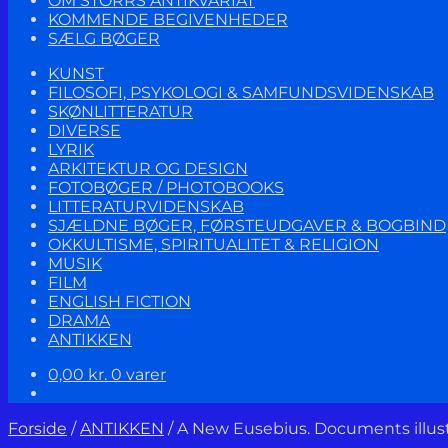
OM STORRS ANTIKVARIAT
KOMMENDE BEGIVENHEDER
SÆLG BØGER
KUNST
FILOSOFI, PSYKOLOGI & SAMFUNDSVIDENSKAB
SKØNLITTERATUR
DIVERSE
LYRIK
ARKITEKTUR OG DESIGN
FOTOBØGER / PHOTOBOOKS
LITTERATURVIDENSKAB
SJÆLDNE BØGER, FØRSTEUDGAVER & BOGBIND
OKKULTISME, SPIRITUALITET & RELIGION
MUSIK
FILM
ENGLISH FICTION
DRAMA
ANTIKKEN
0,00
kr.
0 varer
Forside
/
ANTIKKEN
/
A New Eusebius. Documents illustr