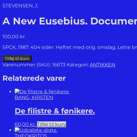
STEVENSEN, J.
A New Eusebius. Documents
100,00
kr.
SPCK, 1987. 404 sider. Heftet med orig. omslag. Lette b
A
Tilføj til kurv
New
Varenummer (SKU):
16673
Kategori:
ANTIKKEN
Eusebius.
Documents
Relaterede varer
illustrating
the
history
BANG, KIRSTEN
of
the
De filistre & fønikere.
Church
to
AD
60,00
kr.
Tilføj til kurv
337.
antal
THEOKRITOS