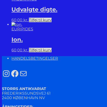
Udvalgte digte.
60,00
kr.
Tilføj til kurv
EURIPIDES
Ion.
60,00
kr.
Tilføj til kurv
HANDELSBETINGELSER
Instagram
Facebook
Mail
STORRS ANTIKVARIAT
FREDERIKSSUNDSVEJ 61
2400 KØBENHAVN NV
ÅBNINGSTIDER
: