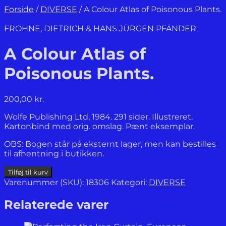
Forside
/
DIVERSE
/
A Colour Atlas of Poisonous Plants.
FROHNE, DIETRICH & HANS JÜRGEN PFÄNDER
A Colour Atlas of
Poisonous Plants.
200,00
kr.
Wolfe Publishing Ltd, 1984. 291 sider. Illustreret.
Kartonbind med orig. omslag. Pænt eksemplar.
OBS: Bogen står på eksternt lager, men kan bestilles
til afhentning i butikken.
A
Tilføj til kurv
Colour
Varenummer (SKU):
18306
Kategori:
DIVERSE
Atlas
of
Relaterede varer
Poisonous
Plants.