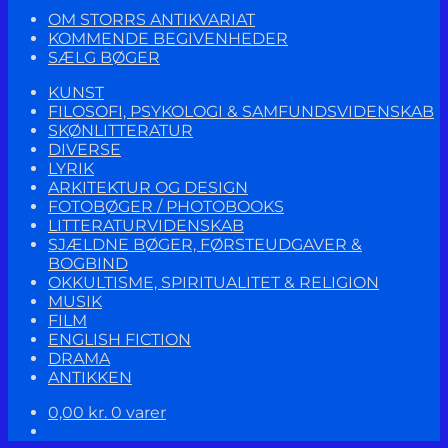
OM STORRS ANTIKVARIAT
KOMMENDE BEGIVENHEDER
SÆLG BØGER
KUNST
FILOSOFI, PSYKOLOGI & SAMFUNDSVIDENSKAB
SKØNLITTERATUR
DIVERSE
LYRIK
ARKITEKTUR OG DESIGN
FOTOBØGER / PHOTOBOOKS
LITTERATURVIDENSKAB
SJÆLDNE BØGER, FØRSTEUDGAVER &
BOGBIND
OKKULTISME, SPIRITUALITET & RELIGION
MUSIK
FILM
ENGLISH FICTION
DRAMA
ANTIKKEN
0,00
kr.
0 varer