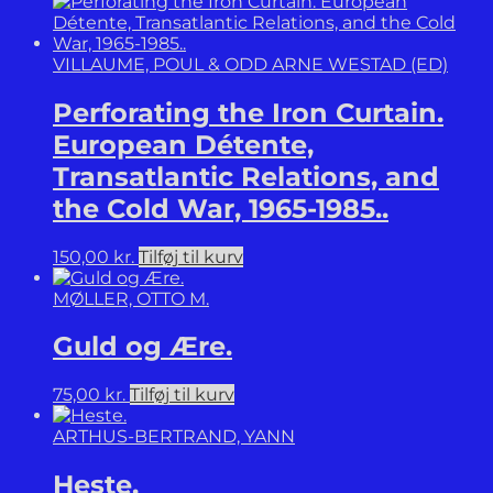
antal
VILLAUME, POUL & ODD ARNE WESTAD (ED)
Perforating the Iron Curtain.
European Détente,
Transatlantic Relations, and
the Cold War, 1965-1985..
150,00
kr.
Tilføj til kurv
MØLLER, OTTO M.
Guld og Ære.
75,00
kr.
Tilføj til kurv
ARTHUS-BERTRAND, YANN
Heste.