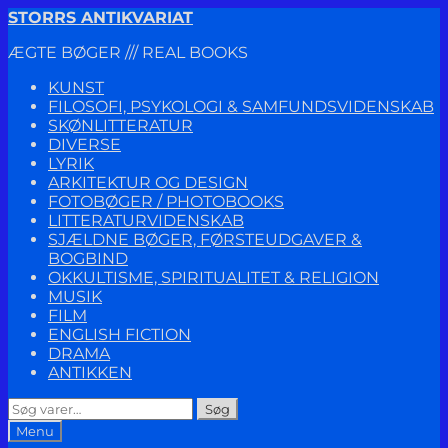
Spring
Spring
STORRS ANTIKVARIAT
til
til
ÆGTE BØGER /// REAL BOOKS
navigation
indhold
KUNST
FILOSOFI, PSYKOLOGI & SAMFUNDSVIDENSKAB
SKØNLITTERATUR
DIVERSE
LYRIK
ARKITEKTUR OG DESIGN
FOTOBØGER / PHOTOBOOKS
LITTERATURVIDENSKAB
SJÆLDNE BØGER, FØRSTEUDGAVER &
BOGBIND
OKKULTISME, SPIRITUALITET & RELIGION
MUSIK
FILM
ENGLISH FICTION
DRAMA
ANTIKKEN
Søg
Søg
efter:
Menu