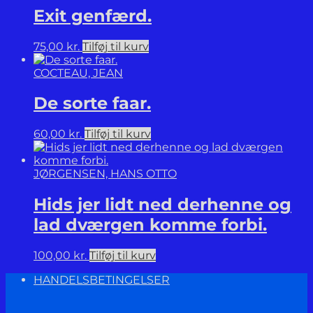
Exit genfærd.
75,00
kr.
Tilføj til kurv
COCTEAU, JEAN
De sorte faar.
60,00
kr.
Tilføj til kurv
JØRGENSEN, HANS OTTO
Hids jer lidt ned derhenne og
lad dværgen komme forbi.
100,00
kr.
Tilføj til kurv
HANDELSBETINGELSER