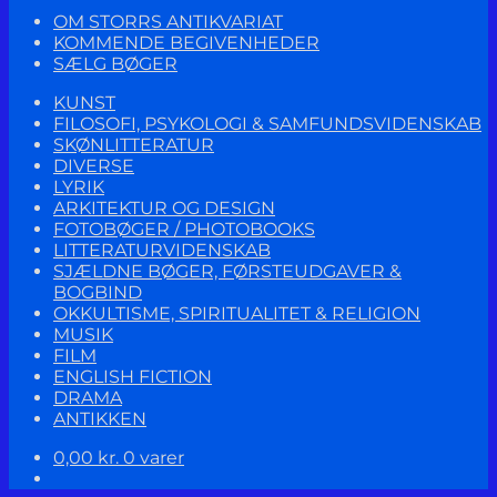
OM STORRS ANTIKVARIAT
KOMMENDE BEGIVENHEDER
SÆLG BØGER
KUNST
FILOSOFI, PSYKOLOGI & SAMFUNDSVIDENSKAB
SKØNLITTERATUR
DIVERSE
LYRIK
ARKITEKTUR OG DESIGN
FOTOBØGER / PHOTOBOOKS
LITTERATURVIDENSKAB
SJÆLDNE BØGER, FØRSTEUDGAVER &
BOGBIND
OKKULTISME, SPIRITUALITET & RELIGION
MUSIK
FILM
ENGLISH FICTION
DRAMA
ANTIKKEN
0,00
kr.
0 varer