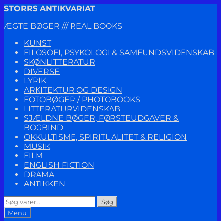
Spring
Spring
STORRS ANTIKVARIAT
til
til
ÆGTE BØGER /// REAL BOOKS
navigation
indhold
KUNST
FILOSOFI, PSYKOLOGI & SAMFUNDSVIDENSKAB
SKØNLITTERATUR
DIVERSE
LYRIK
ARKITEKTUR OG DESIGN
FOTOBØGER / PHOTOBOOKS
LITTERATURVIDENSKAB
SJÆLDNE BØGER, FØRSTEUDGAVER &
BOGBIND
OKKULTISME, SPIRITUALITET & RELIGION
MUSIK
FILM
ENGLISH FICTION
DRAMA
ANTIKKEN
Søg
Søg
efter:
Menu