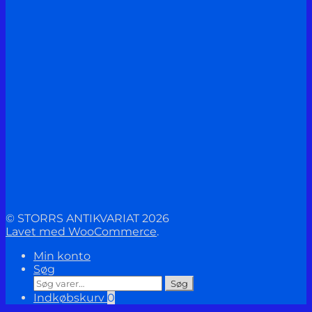
© STORRS ANTIKVARIAT 2026
Lavet med WooCommerce
.
Min konto
Søg
Søg
Søg
efter:
Indkøbskurv
0