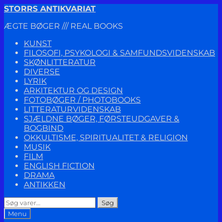
Spring
Spring
STORRS ANTIKVARIAT
til
til
ÆGTE BØGER /// REAL BOOKS
navigation
indhold
KUNST
FILOSOFI, PSYKOLOGI & SAMFUNDSVIDENSKAB
SKØNLITTERATUR
DIVERSE
LYRIK
ARKITEKTUR OG DESIGN
FOTOBØGER / PHOTOBOOKS
LITTERATURVIDENSKAB
SJÆLDNE BØGER, FØRSTEUDGAVER &
BOGBIND
OKKULTISME, SPIRITUALITET & RELIGION
MUSIK
FILM
ENGLISH FICTION
DRAMA
ANTIKKEN
Søg
Søg
efter:
Menu