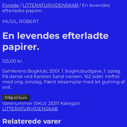
Forside
/
LITTERATURVIDENSKAB
/
En levendes
efterladte papirer.
MUSIL, ROBERT
En levendes efterladte
papirer.
125,00
kr.
Samlerens Bogklub, 2001. 1. bogklubudgave, 1. oplag.
På dansk ved Karsten Sand Iversen. 162 sider. Heftet
med orig. omslag. Pænt eksemplar med let gulning af
snit.
En
Tilføj til kurv
levendes
Varenummer (SKU):
25311
Kategori:
efterladte
LITTERATURVIDENSKAB
papirer.
antal
Relaterede varer