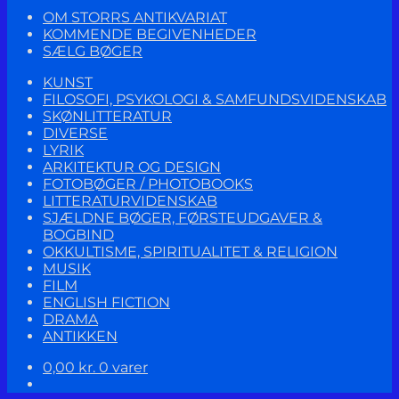
OM STORRS ANTIKVARIAT
KOMMENDE BEGIVENHEDER
SÆLG BØGER
KUNST
FILOSOFI, PSYKOLOGI & SAMFUNDSVIDENSKAB
SKØNLITTERATUR
DIVERSE
LYRIK
ARKITEKTUR OG DESIGN
FOTOBØGER / PHOTOBOOKS
LITTERATURVIDENSKAB
SJÆLDNE BØGER, FØRSTEUDGAVER &
BOGBIND
OKKULTISME, SPIRITUALITET & RELIGION
MUSIK
FILM
ENGLISH FICTION
DRAMA
ANTIKKEN
0,00
kr.
0 varer