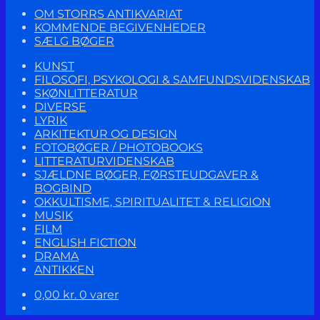
OM STORRS ANTIKVARIAT
KOMMENDE BEGIVENHEDER
SÆLG BØGER
KUNST
FILOSOFI, PSYKOLOGI & SAMFUNDSVIDENSKAB
SKØNLITTERATUR
DIVERSE
LYRIK
ARKITEKTUR OG DESIGN
FOTOBØGER / PHOTOBOOKS
LITTERATURVIDENSKAB
SJÆLDNE BØGER, FØRSTEUDGAVER &
BOGBIND
OKKULTISME, SPIRITUALITET & RELIGION
MUSIK
FILM
ENGLISH FICTION
DRAMA
ANTIKKEN
0,00
kr.
0 varer