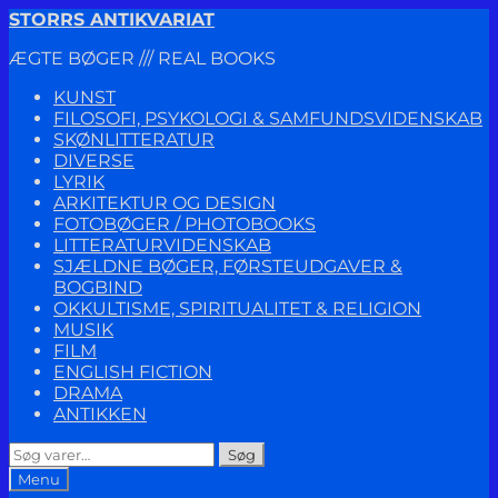
Spring
Spring
STORRS ANTIKVARIAT
til
til
ÆGTE BØGER /// REAL BOOKS
navigation
indhold
KUNST
FILOSOFI, PSYKOLOGI & SAMFUNDSVIDENSKAB
SKØNLITTERATUR
DIVERSE
LYRIK
ARKITEKTUR OG DESIGN
FOTOBØGER / PHOTOBOOKS
LITTERATURVIDENSKAB
SJÆLDNE BØGER, FØRSTEUDGAVER &
BOGBIND
OKKULTISME, SPIRITUALITET & RELIGION
MUSIK
FILM
ENGLISH FICTION
DRAMA
ANTIKKEN
Søg
Søg
efter:
Menu