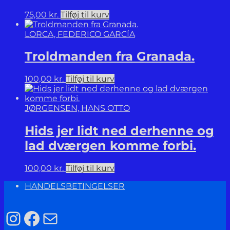
75,00
kr.
Tilføj til kurv
LORCA, FEDERICO GARCÍA
Troldmanden fra Granada.
100,00
kr.
Tilføj til kurv
JØRGENSEN, HANS OTTO
Hids jer lidt ned derhenne og
lad dværgen komme forbi.
100,00
kr.
Tilføj til kurv
HANDELSBETINGELSER
Instagram
Facebook
Mail