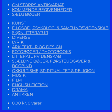
OM STORRS ANTIKVARIAT
KOMMENDE BEGIVENHEDER
SÆLG BØGER
KUNST
FILOSOFI, PSYKOLOGI & SAMFUNDSVIDENSKAB
SKØNLITTERATUR
DIVERSE
LYRIK
ARKITEKTUR OG DESIGN
FOTOBØGER / PHOTOBOOKS
LITTERATURVIDENSKAB
SJÆLDNE BØGER, FØRSTEUDGAVER &
BOGBIND
OKKULTISME, SPIRITUALITET & RELIGION
MUSIK
FILM
ENGLISH FICTION
DRAMA
ANTIKKEN
0,00
kr.
0 varer