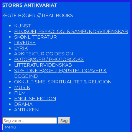
Spring
Spring
STORRS ANTIKVARIAT
til
til
ÆGTE BØGER /// REAL BOOKS
navigation
indhold
KUNST
FILOSOFI, PSYKOLOGI & SAMFUNDSVIDENSKAB
SKØNLITTERATUR
DIVERSE
LYRIK
ARKITEKTUR OG DESIGN
FOTOBØGER / PHOTOBOOKS
LITTERATURVIDENSKAB
SJÆLDNE BØGER, FØRSTEUDGAVER &
BOGBIND
OKKULTISME, SPIRITUALITET & RELIGION
MUSIK
FILM
ENGLISH FICTION
DRAMA
ANTIKKEN
Søg
Søg
efter:
Menu